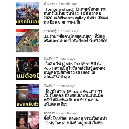
ข่าวสาร
7 months ago
“Tomorrowland” ปักหมุดจัดเทศกาล
ดนตรีในไทย วันที่ 11-13 ธันวาคม
2026 ณ Wisdom Valley พัทยา เปิดลง
ทะเบียน 8 มกราคมนี้!
สาระน่ารู้
7 months ago
เผยราย “ชื่อคนไทยสุดแปลก” ที่มีอยู่
จริงและกลับมาไวรัลอีกครั้งในปี 2569
บันเทิง
7 months ago
“โจลิน ไช่ (Jolin Tsai)” ราชินี C-
Pop กลายเป็นไวรัล หลังยืนร้องเพลง
บนงูหลามยักษ์ยาว 30 เมตร ใน
คอนเสิร์ตล่าสุด
บันเทิง
7 months ago
“มินามิ อาวะ (Minami Awa)” กรา
เวียร์ไอดอล ต้องยกเลิกงานแฟนมีต
หลังไม่มีแฟนคลับมาเข้าร่วมงาน
แม้แต่คนเดียว
ข่าวสาร
7 months ago
อึ้งทั้งโซเชียล! สองพ่อลูกร่วมใจกันทำ
“OnlyFans” หลังห้ามลูกแล้วไม่ฟัง