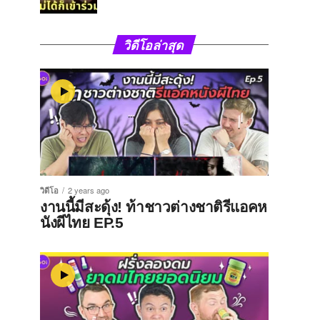
วิดีโอล่าสุด
วิดีโอ
2 years ago
งานนี้มีสะดุ้ง! ท้าชาวต่างชาติรีแอคห
นังผีไทย EP.5