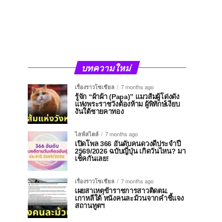
บทความใหม่
เรื่องราวโซเชียล
7 months ago
รู้จัก “ผ้าผ้า (Papa)” แมวส้มผู้โด่งดัง
แห่งพระราชวังต้องห้าม ผู้พิทักษ์เงียบ
งันใต้ชายคาทอง
ไลฟ์สไตล์
7 months ago
เปิดโพล 366 อันดับคนดวงดีประจำปี
2569/2026 ฉบับญี่ปุ่น เกิดวันไหน? มา
เช็คกันเลย!
เรื่องราวโซเชียล
7 months ago
เผยสาเหตุข้าราชการสาวติดตม.
เกาหลีใต้ หนังคนละม้วนจากคำชี้แจง
สถานทูตฯ