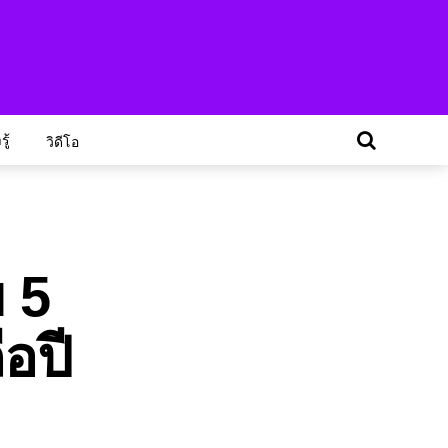
ู้
วิดีโอ
ย 5
อปี