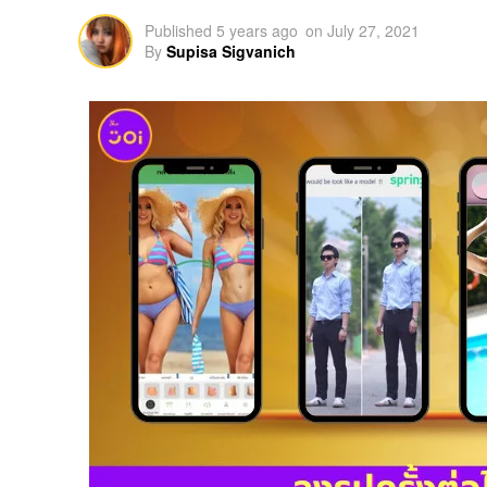
Published
5 years ago
on
July 27, 2021
By
Supisa Sigvanich