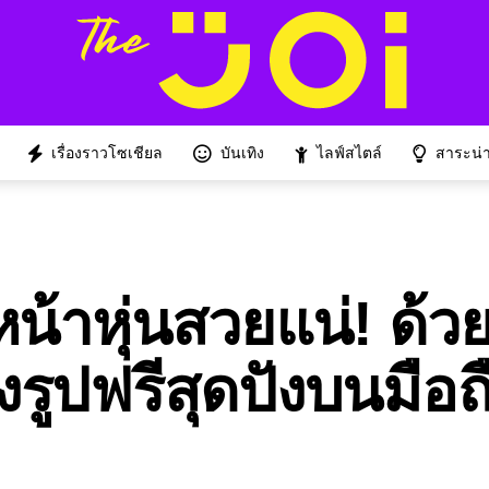
เรื่องราวโซเชียล
บันเทิง
ไลฟ์สไตล์
สาระน่าร
หน้าหุ่นสวยแน่! ด้ว
รูปฟรีสุดปังบนมือถื