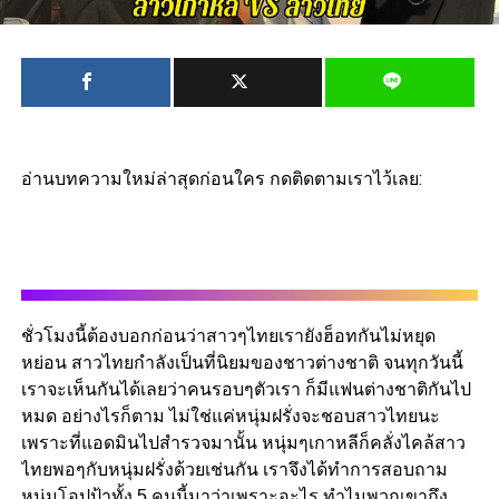
อ่านบทความใหม่ล่าสุดก่อนใคร กดติดตามเราไว้เลย:
ชั่วโมงนี้ต้องบอกก่อนว่าสาวๆไทยเรายังฮ็อทกันไม่หยุด
หย่อน สาวไทยกำลังเป็นที่นิยมของชาวต่างชาติ จนทุกวันนี้
เราจะเห็นกันได้เลยว่าคนรอบๆตัวเรา ก็มีแฟนต่างชาติกันไป
หมด อย่างไรก็ตาม ไม่ใช่แค่หนุ่มฝรั่งจะชอบสาวไทยนะ
เพราะที่แอดมินไปสำรวจมานั้น หนุ่มๆเกาหลีก็คลั่งไคล้สาว
ไทยพอๆกับหนุ่มฝรั่งด้วยเช่นกัน เราจึงได้ทำการสอบถาม
หนุ่มโอปป้าทั้ง 5 คนนี้มาว่าเพราะอะไร ทำไมพวกเขาถึง