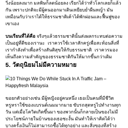
วิ่งน้อยลงมาก มลพิษก็ลดน้อยลง เรียกได้ว่าทั่วโลกเลยก็แล้ว
กัน เพราะปกติจะมีผู้คนออกมาเดินเหยียบย่ำผืนหญ้า มัน
เหมือนกับว่าเราได้ให้ธรรมชาติเค้าได้พักผ่อนและฟื้นฟูของ
เขาเอง
บนเรียนที่ได้คือ
จริงๆแล้ว
ธรรมชาตินั้นส่งผลกระทบต่อความ
เป็นอยู่ที่ดีของเรานะ เราควรใช้เวลาสักครู่เพื่อสะท้อนสิ่งที่
เรากำลังทำเพื่อสร้างสันติสุขให้กับธรรมชาติ เราควรมอง
เห็นถึงความสำคัญของธรรมชาติกันให้มากขึ้นกว่าเดิม
5. วัตถุนิยมไม่มีความหมาย
ขอยกตัวอย่างเช่น มีผู้หญิงอยู่คนหนึ่ง เธอเป็นคนที่มีชีวิต
หรูหราใช้ของแบรนด์เนมมากมาย ขับรถสุดหรูไปทำงานทุก
วัน แต่เมื่อโควิดเกิดขึ้นมา ของพวกนั้นก็กลายเป็นของไม่มี
ประโยชน์ภายในบ้านของเธอซะงั้น มันทำให้เราคิดได้ว่า
บางครั้งเงินก็ไม่สามารถซื้อได้ทุกอย่าง และสิ่งของที่สร้าง