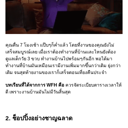
คุณตื่น 7 โมงเช้า แป๊บๆก็ค่ำแล้ว โดยที่งานของคุณยังไม่
เสร็จสมบูรณ์เลย เมื่อเราต้องทำงานที่บ้านและไหนยังต้อง
ดูแลเด็กวัย 3 ขวบ ทำงานบ้านไปพร้อมๆกันอีก พอได้มา
ทำงานที่บ้านมันเหมือนเรามีงานเพิ่มมากขึ้นกว่าเดิม ยุ่งกว่า
เดิม จนสุดท้ายงานของเราก็เสร็จตอนเที่ยงคืนประจำ
บทเรียนที่ได้จากการ WFH คือ
ควรจัดระเบียบตารางเวลาให้
ดี เพราะงานบ้านมันไม่มีวันสิ้นสุด
2. ช็อปปิ้งอย่างชาญฉลาด