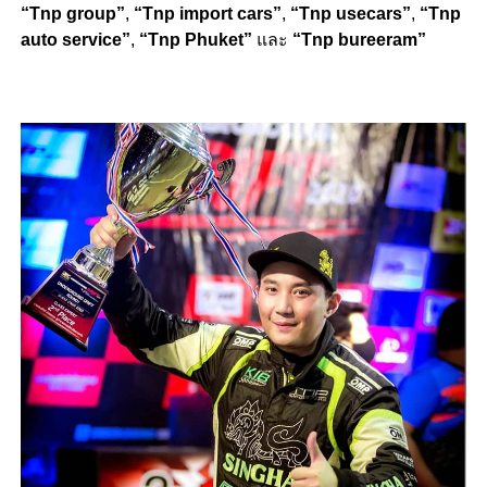
“Tnp group”
,
“Tnp import cars”
,
“Tnp usecars”
,
“Tnp
auto service”
,
“Tnp Phuket”
และ
“Tnp bureeram”