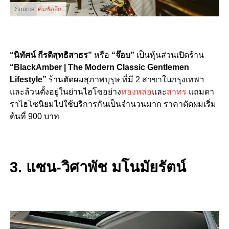
Source:
คมชัดลึก
“นิทัศน์ กีรติสุทธิสาธร”
หรือ
“จ๊อบ”
เป็นหุ้นส่วนเปิดร้าน
“BlackAmber | The Modern Classic Gentlemen
Lifestyle”
ร้านตัดผมสุภาพบุรุษ ที่มี 2 สาขาในกรุงเทพฯ
และล้วนตั้งอยู่ในย่านไฮโซอย่าง
ทองหล่อ
และ
สาทร
แถมดา
ราไฮโซนิยมไปใช้บริการกันเป็นจำนวนมาก ราคาตัดผมเริ่ม
ต้นที่ 900 บาท
3. แซน-วิศาพัช มโนมัยรัตน์