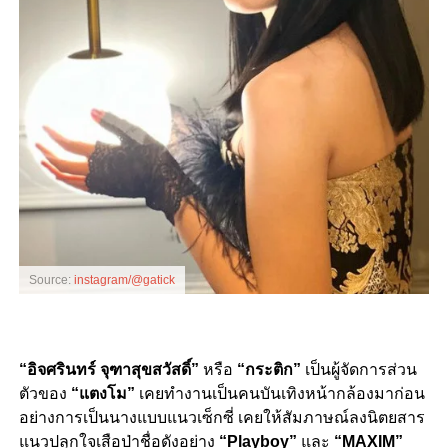
Source:
instagram/@gatick
“อิจศรินทร์ จุฑาสุขสวัสดิ์”
หรือ
“กระติก”
เป็นผู้จัดการส่วน
ตัวของ
“แตงโม”
เคยทำงานเป็นคนบันเทิงหน้ากล้องมาก่อน
อย่างการเป็นนางแบบแนวเซ็กซี่ เคยให้สัมภาษณ์ลงนิตยสาร
แนวปลุกใจเสือป่าชื่อดังอย่าง
“Playboy”
และ
“MAXIM”