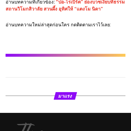
อ่านบทความที่เกี่ยวข้อง:
“ปอ-โรเบิร์ต” ย่องบวชเงียบที่ธรรม
สถานวิโมกสิวาลัย สวนผึ้ง อุทิศให้ “แตงโม นิดา”
อ่านบทความใหม่ล่าสุดก่อนใคร กดติดตามเราไว้เลย:
มาแรง