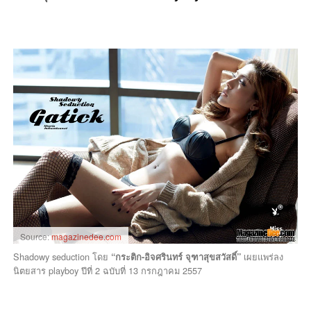
Source:
magazinedee.com
Shadowy seduction โดย
เผยแพร่ลง
“กระติก-อิจศรินทร์ จุฑาสุขสวัสดิ์”
นิตยสาร playboy ปีที่ 2 ฉบับที่ 13 กรกฎาคม 2557