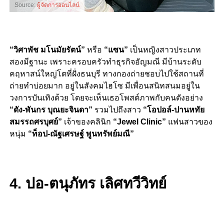
Source:
ผู้จัดการออนไลน์
“วิศาพัช มโนมัยรัตน์”
หรือ
“แซน”
เป็นหญิงสาวประเภท
สองมีฐานะ เพราะครอบครัวทำธุรกิจอัญมณี มีบ้านระดับ
คฤหาสน์ใหญ่โตที่ฝั่งธนบุรี ทางกองถ่ายชอบไปใช้สถานที่
ถ่ายทำบ่อยมาก อยู่ในสังคมไฮโซ มีเพื่อนสนิทสนมอยู่ใน
วงการบันเทิงด้วย โดยจะเห็นเธอโพสต์ภาพกับคนดังอย่าง
“ดัง-พันกร บุณยะจินดา”
รวมไปถึงสาว
“โอปอล์-ปานหทัย
สมรรถศรบุศย์”
เจ้าของคลินิก
“Jewel Clinic”
แฟนสาวของ
หนุ่ม
“ท็อป-ณัฐเศรษฐ์ พูนทรัพย์มณี”
4. ปอ-ตนุภัทร เลิศทวีวิทย์