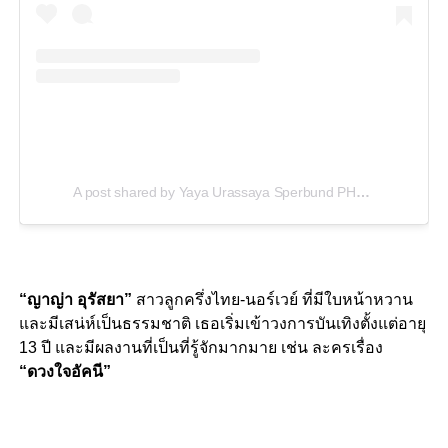
A post shared by Yaya Urassaya Sperbund PH
(@yayauras
“ญาญ่า อุรัสยา”
สาวลูกครึ่งไทย-นอร์เวย์ ที่มีใบหน้าหวาน
และมีเสน่ห์เป็นธรรมชาติ เธอเริ่มเข้าวงการบันเทิงตั้งแต่อายุ
13 ปี และมีผลงานที่เป็นที่รู้จักมากมาย เช่น ละครเรื่อง
“ดวงใจอัคนี”
–