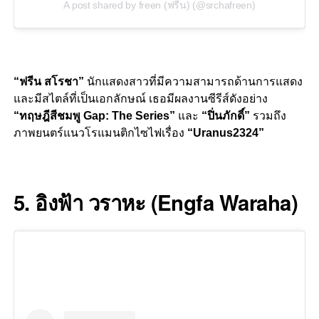
A post shared by freen (ฟรีน) (@srchafreen)
“ฟรีน สโรชา”
นักแสดงสาวที่มีความสามารถด้านการแสดง
และมีสไตล์ที่เป็นเอกลักษณ์ เธอมีผลงานซีรีส์ดังอย่าง
“ทฤษฎีสีชมพู Gap: The Series”
และ
“ปิ่นภักดิ์”
รวมถึง
ภาพยนตร์แนวโรแมนติกไซไฟเรื่อง
“Uranus2324”
–
5. อิงฟ้า วราหะ
(Engfa Waraha)