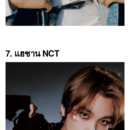
7. แฮชาน NCT