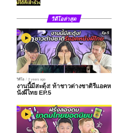
วิดีโอล่าสุด
วิดีโอ
2 years ago
งานนี้มีสะดุ้ง! ท้าชาวต่างชาติรีแอคห
นังผีไทย EP.5