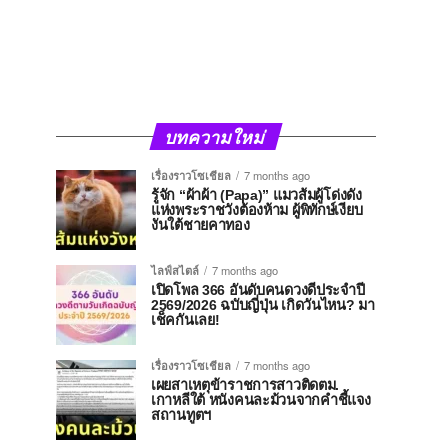
บทความใหม่
เรื่องราวโซเชียล
7 months ago
รู้จัก “ผ้าผ้า (Papa)” แมวส้มผู้โด่งดัง
แห่งพระราชวังต้องห้าม ผู้พิทักษ์เงียบ
งันใต้ชายคาทอง
ไลฟ์สไตล์
7 months ago
เปิดโพล 366 อันดับคนดวงดีประจำปี
2569/2026 ฉบับญี่ปุ่น เกิดวันไหน? มา
เช็คกันเลย!
เรื่องราวโซเชียล
7 months ago
เผยสาเหตุข้าราชการสาวติดตม.
เกาหลีใต้ หนังคนละม้วนจากคำชี้แจง
สถานทูตฯ