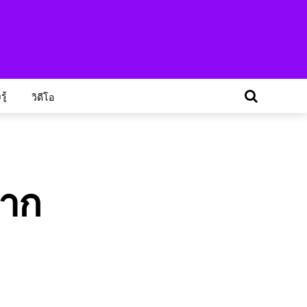
ู้
วิดีโอ
มาก