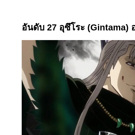
อันดับ 27 อุซึโระ (Gintama) อ