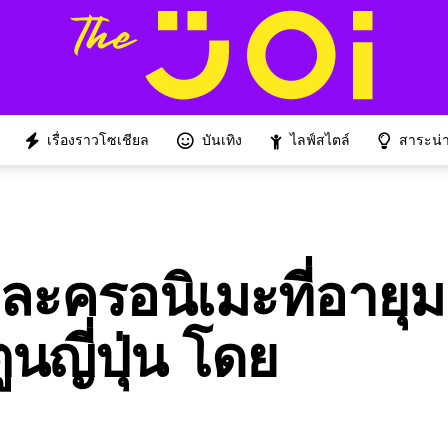
เรื่องราวโซเชียล
บันเทิง
ไลฟ์สไตล์
สาระน่าร
วละครอนิเมะที่อายุ
ูนญี่ปุ่น โดย