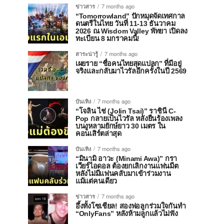
ข่าวสาร
7 months ago
“Tomorrowland” ปักหมุดจัดเทศกาล
ดนตรีในไทย วันที่ 11-13 ธันวาคม
2026 ณ Wisdom Valley พัทยา เปิดลง
ทะเบียน 8 มกราคมนี้!
สาระน่ารู้
7 months ago
เผยราย “ชื่อคนไทยสุดแปลก” ที่มีอยู่
จริงและกลับมาไวรัลอีกครั้งในปี 2569
บันเทิง
7 months ago
“โจลิน ไช่ (Jolin Tsai)” ราชินี C-
Pop กลายเป็นไวรัล หลังยืนร้องเพลง
บนงูหลามยักษ์ยาว 30 เมตร ใน
คอนเสิร์ตล่าสุด
บันเทิง
7 months ago
“มินามิ อาวะ (Minami Awa)” กรา
เวียร์ไอดอล ต้องยกเลิกงานแฟนมีต
หลังไม่มีแฟนคลับมาเข้าร่วมงาน
แม้แต่คนเดียว
ข่าวสาร
7 months ago
อึ้งทั้งโซเชียล! สองพ่อลูกร่วมใจกันทำ
“OnlyFans” หลังห้ามลูกแล้วไม่ฟัง