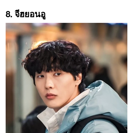
8. จีฮยอนอู