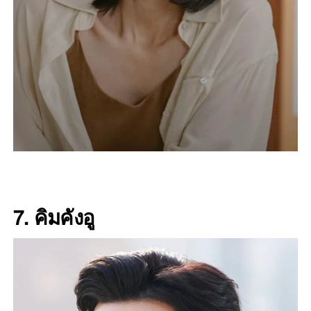
7. คิมคังอู