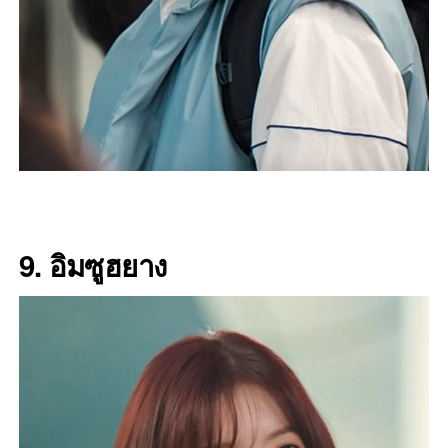
9. อิมซูฮยาง