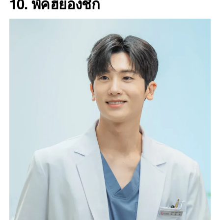
10.
พัคฮยองชิก