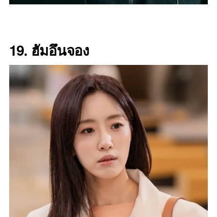
19.
ฮัมอึนจอง