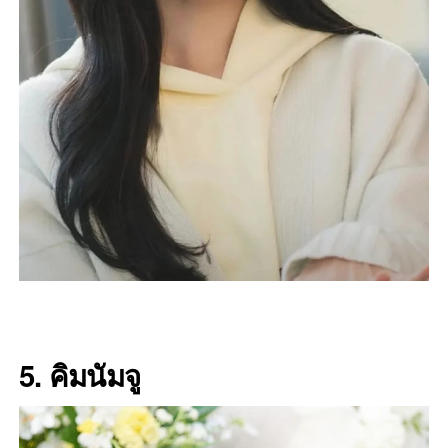
5. คิมนัมจู