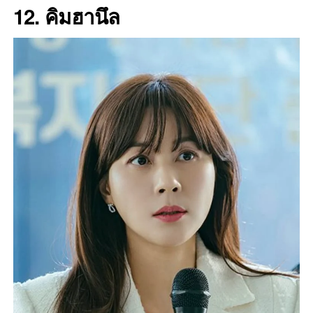
12. คิมฮานึล