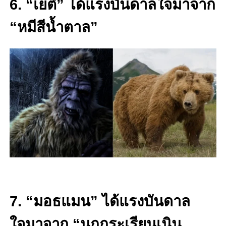
6. “เยติ” ได้แรงบันดาลใจมาจาก
“หมีสีน้ำตาล”
7. “มอธแมน” ได้แรงบันดาล
ใจมาจาก “นกกระเรียนเนิน