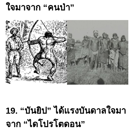
ใจมาจาก “คนป่า”
19. “บันยิป” ได้แรงบันดาลใจมา
จาก “ไดโปรโตดอน”