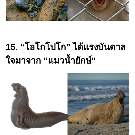
15. “โอโกโปโก” ได้แรงบันดาล
ใจมาจาก “แมวน้ำยักษ์”