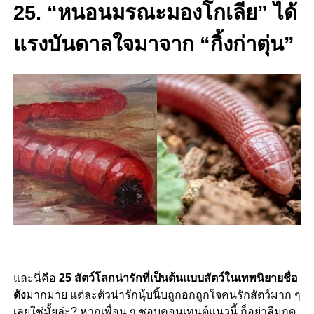
25. “หนอนมรณะมองโกเลีย” ได้
แรงบันดาลใจมาจาก “กิ้งก่าตุ่น”
และนี่คือ
25 สัตว์โลกน่ารักที่เป็นต้นแบบสัตว์ในเทพนิยายชื่อ
ดัง
มากมาย แต่ละตัวน่ารักนุ้บนิ้บถูกอกถูกใจคนรักสัตว์มาก ๆ
เลยใช่มั้ยล่ะ? หากเพื่อน ๆ ชอบคอนเทนต์แนวนี้ ก็อย่าลืมกด