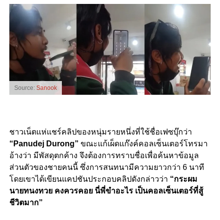
Source:
Sanook
ชาวเน็ตแห่แชร์คลิปของหนุ่มรายหนึ่งที่ใช้ชื่อเฟซบุ๊กว่า
“Panudej Durong”
ขณะแก้เผ็ดแก๊งค์คอลเซ็นเตอร์โทรมา
อ้างว่า มี
พัสดุตกค้าง จึงต้องการทราบชื่อเพื่อค้นหาข้อมูล
ส่วนตัวของชายคนนี้ ซึ่งการสนทนามีความยาว
กว่า 6 นาที
โดยเขาได้เขียนแคปชันประกอบคลิปดังกล่าวว่า
“กระผม
นายทนงทวย คงควรคอย นี่พี่ขำอะไร เป็นคอลเซ็นเตอร์ที่สู้
ชีวิตมาก”