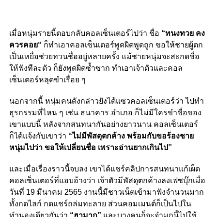
เมื่อหนุ่มรายนี้ตอบกลับคอลเซ็นเตอร์ไปว่า ชื่อ
“
ทนงทวย คง
ควรคอย
“
ก็ทำเอาคอลเซ็นเตอร์พูดผิดพูดถูก ขอให้ชายผู้ตก
เป็นเหยื่อช่วยทวนชื่ออยู่หลายครั้ง แม้ชายหนุ่มจะสะกดชื่อ
ให้ฟังทีละตัว ก็ยังพูดผิดซ้ำซาก ทำเอาเจ้าตัวและคอล
เซ็นเตอร์หลุดขำเรื่อย ๆ
นอกจากนี้ หนุ่มคนดังกล่าวยังได้แซวคอลเซ็นเตอร์ว่า ไปทำ
ธุรกรรมที่ไหน ๆ เช่น ธนาคาร อำเภอ ก็ไม่มีใครขำชื่อของ
เขาแบบนี้ หลังจากสนทนากันอย่างยาวนาน คอลเซ็นเตอร์
ก็ได้แจ้งกับเขาว่า
“ไม่มีพัสดุตกค้าง พร้อมกับขอร้องชาย
หนุ่มไปว่า ขอให้เปลี่ยนชื่อ เพราะอ่านยากเกินไป”
และเมื่อเรื่องราวนี้จบลง เขาได้แชร์คลิปการสนทนาแก้เผ็ด
คอลเซ็นเตอร์ที่แอบอ้างว่า เจ้าตัวมีพัสดุตกค้างลงเฟซบุ๊กเมื่อ
วันที่ 19 มีนาคม 2565 งานนี้มีชาวเน็ตเข้ามาฟังจำนวนมาก
ทั้งกดไลก์ กดแชร์ถล่มทะลาย ส่วนคอมเมนต์ก็เป็นไปใน
ทำนองเดียวกันว่า
“ฮามาก”
และบางคนก็จะจำมุกนี้ไปใช้