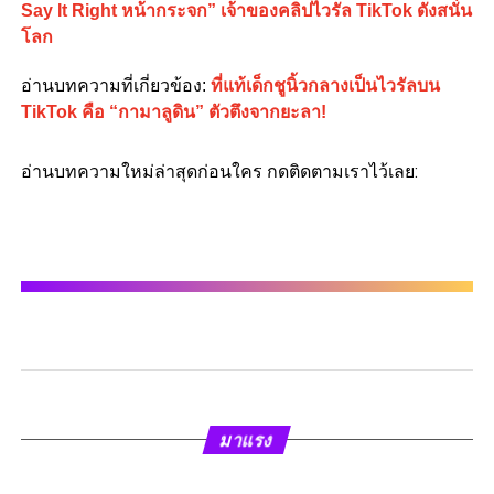
Say It Right หน้ากระจก” เจ้าของคลิปไวรัล TikTok ดังสนั่น
โลก
อ่านบทความที่เกี่ยวข้อง:
ที่แท้เด็กชูนิ้วกลางเป็นไวรัลบน
TikTok คือ “กามาลูดิน” ตัวตึงจากยะลา!
อ่านบทความใหม่ล่าสุดก่อนใคร กดติดตามเราไว้เลย:
มาแรง