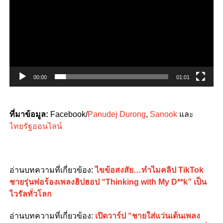
00:00
01:01
ที่มาข้อมูล:
Facebook/
Panudej Durong
,
Sanook
และ
ไทยรัฐออนไลน์
อ่านบทความที่เกี่ยวข้อง:
ไขข้อสงสัย…ทำไมคลิป TikTok
ชายรุ่นพ่อร้องเพลงฮิปฮอป “Thinking with My D**k” เป็น
ไวรัลทั่วโลก
อ่านบทความที่เกี่ยวข้อง:
เปิดวาร์ป “ชายใส่แว่นเต้นเพลง