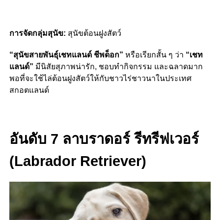
การจัดกลุ่มสุนัข:
สุนัขต้อนฝูงสัตว์
“สุนัขสายพันธุ์เชทแลนด์ ชีพด็อก”
หรือเรียกสั้น ๆ ว่า
“เชท
แลนด์”
มีนิสัยสุภาพน่ารัก, ชอบทำกิจกรรม และฉลาดมาก
พอที่จะใช้ไล่ต้อนฝูงสัตว์ให้กับชาวไร่ชาวนาในประเทศ
สกอตแลนด์
อันดับ 7 ลาบราดอร์ รีทรีฟเวอร์
(Labrador Retriever)