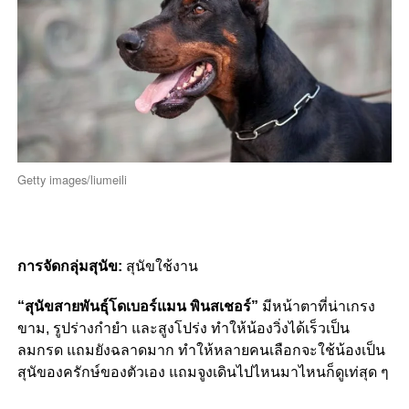
Getty images/liumeili
การจัดกลุ่มสุนัข:
สุนัขใช้งาน
“สุนัขสายพันธุ์โดเบอร์แมน พินสเชอร์”
มีหน้าตาที่น่าเกรง
ขาม, รูปร่างกำยำ และสูงโปร่ง ทำให้น้องวิ่งได้เร็วเป็น
ลมกรด แถมยังฉลาดมาก ทำให้หลายคนเลือกจะใช้น้องเป็น
สุนัของครักษ์ของตัวเอง แถมจูงเดินไปไหนมาไหนก็ดูเท่สุด ๆ