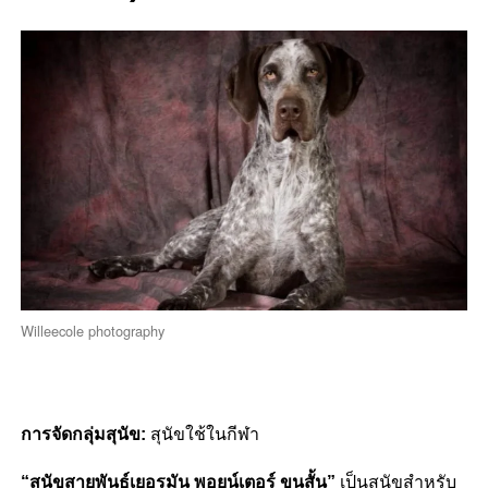
Willeecole photography
การจัดกลุ่มสุนัข:
สุนัขใช้ในกีฬา
“สุนัขสายพันธุ์เยอรมัน พอยน์เตอร์ ขนสั้น”
เป็นสุนัขสำหรับ