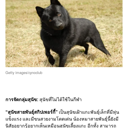
Getty images/cynoclub
การจัดกลุ่มสุนัข:
สุนัขที่ไม่ได้ใช้ในกีฬา
“สุนัขสายพันธุ์สกิปเพอร์กี้”
เป็นสุนัขเฝ้าแกะพันธุ์เล็กที่มีหุ่น
แข็งแรง และมีขนสวยงามโดดเด่น น้องหมาสายพันธุ์นี้ยังมี
นิสัยอยากรู้อยากเห็นเหมือนสุนัขเลี้ยงแกะ อีกทั้ง สามารถ