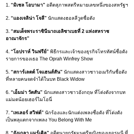
1.
“มิเชล โอบามา”
อดีตสุภาพสตรีหมายเลขหนึ่งของสหรัฐฯ
2.
“แองเจลิน่า โจลี”
นักแสดงฮอลลีวูดชื่อดัง
3.
“สมเด็จพระราชินีนาถเอลิซาเบธที่ 2 แห่งสหราช
อาณาจักร”
4.
“โอปราห์ วินฟรีย์”
พิธีกรและเจ้าของธุรกิจโทรทัศน์ชื่อดัง
รายการของเธอ The Oprah Winfrey Show
5.
“สการ์เลตต์ โจแฮนส์สัน”
นักแสดงสาวชาวอเมริกันชื่อดัง
ที่หลายคนจดจำได้ในบท Black Widow
6.
“เอ็มม่า วัตสัน”
นักแสดงสาวชาวอังกฤษ ที่โด่งดังจากบท
แม่มดน้อยเฮอร์ไมโอนี่
7.
“เทเลอร์ สวิฟต์”
นักร้องและนักแต่งเพลงชื่อดัง ที่โด่งดัง
เป็นพลุแตกจากเพลง You Belong With Me
8.
“อังเกลา แมร์เคิล”
อดีตนายกรัฐมนตรีหญิงของเยอรมนี ที่