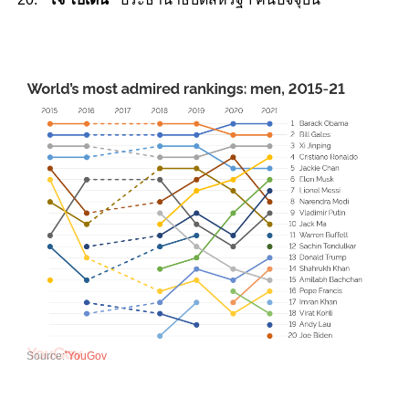
Source:
ํYouGov