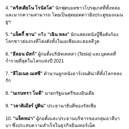
4.
“คริสเตียโน โรนัลโด”
นักฟุตบอลชาวโปรตุเกสที่ทั้งหล่อ
และมากความสามารถ โดยเป็นสุดยอดดาวยิงประตูของแมน
ยูฯ
5.
“แจ็คกี้ ชาน”
หรือ
“เฉิน หลง”
นักแสดงหนังบู๊ชื่อดังก้อง
โลกชาวฮ่องกงที่โด่งดังทั้งในเอเชียและฮอลลีวูด
6.
“อีลอน มัสก์”
ผู้ก่อตั้งบริษัทเทสล่า (Tesla) และบุคคลที่
ร่ำรวยที่สุดในโลกแห่งปี 2021
7.
“ลีโอเนล เมสซี”
ตำนานลูกหนังอาร์เจนติน่าที่ทั้งโลกหลง
รัก
8.
“นเรนทรา โมดี”
นายกรัฐมนตรีของอินเดีย
9.
“วลาดิเมียร์ ปูติน”
ประธานาธิบดีของรัสเซีย
10.
“แจ็คหม่า”
ผู้ก่อตั้งและประธานบริหารของกลุ่มอาลีบา
บา ซึ่งประสบความสำเร็จในธุรกิจอินเทอร์เน็ต