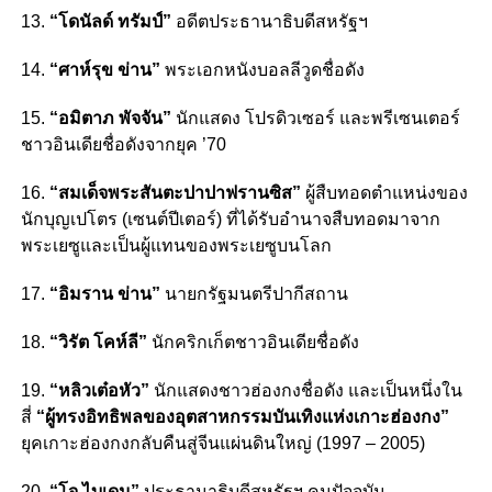
13.
“โดนัลด์ ทรัมป์”
อดีตประธานาธิบดีสหรัฐฯ
14.
“ศาห์รุข ข่าน”
พระเอกหนังบอลลีวูดชื่อดัง
15.
“อมิตาภ พัจจัน”
นักแสดง โปรดิวเซอร์ และพรีเซนเตอร์
ชาวอินเดียชื่อดังจากยุค ’70
16.
“สมเด็จพระสันตะปาปาฟรานซิส”
ผู้สืบทอดตำแหน่งของ
นักบุญเปโตร (เซนต์ปีเตอร์) ที่ได้รับอำนาจสืบทอดมาจาก
พระเยซูและเป็นผู้แทนของพระเยซูบนโลก
17.
“อิมราน ข่าน”
นายกรัฐมนตรีปากีสถาน
18.
“วิรัต โคห์ลี”
นักคริกเก็ตชาวอินเดียชื่อดัง
19.
“หลิวเต๋อหัว”
นักแสดงชาวฮ่องกงชื่อดัง และเป็นหนึ่งใน
สี่
“ผู้ทรงอิทธิพลของอุตสาหกรรมบันเทิงแห่งเกาะฮ่องกง”
ยุคเกาะฮ่องกงกลับคืนสู่จีนแผ่นดินใหญ่ (1997 – 2005)
20.
“โจ ไบเดน”
ประธานาธิบดีสหรัฐฯ คนปัจจุบัน