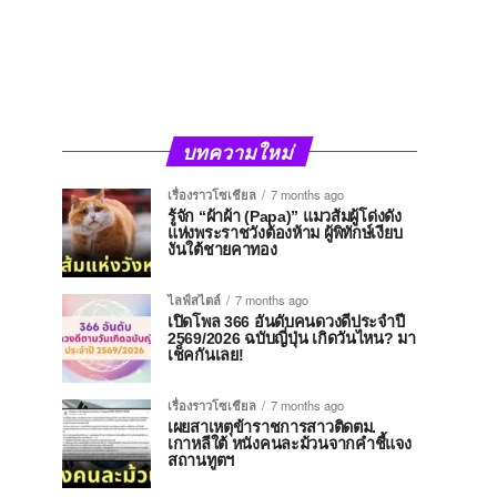
บทความใหม่
เรื่องราวโซเชียล
7 months ago
รู้จัก “ผ้าผ้า (Papa)” แมวส้มผู้โด่งดัง
แห่งพระราชวังต้องห้าม ผู้พิทักษ์เงียบ
งันใต้ชายคาทอง
ไลฟ์สไตล์
7 months ago
เปิดโพล 366 อันดับคนดวงดีประจำปี
2569/2026 ฉบับญี่ปุ่น เกิดวันไหน? มา
เช็คกันเลย!
เรื่องราวโซเชียล
7 months ago
เผยสาเหตุข้าราชการสาวติดตม.
เกาหลีใต้ หนังคนละม้วนจากคำชี้แจง
สถานทูตฯ