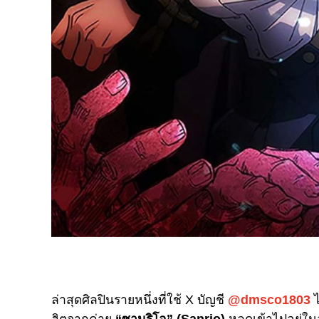
ล่าสุดศิลปินรายหนึ่งที่ใช้ X บัญชี
@dmsco1803