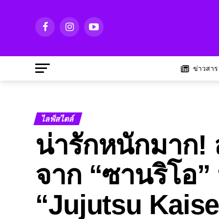
ข่าวสาร
ไลฟ์สไตล์
น่ารักหนักมาก! 
จาก “ซานริโอ” ห
“Jujutsu Kais