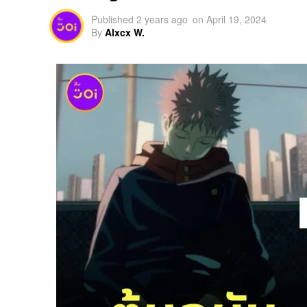
Published
2 years ago
on
April 19, 2024
By
Alxcx W.