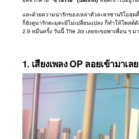
ฮิตจากค่าย
“ซานริโอ” (Sanrio)
หลุดเข้าไปอยู่ใ
และด้วยความน่ารักของเหล่าตัวละครซานริโอสุดคิ้ว
ก็ยังดูน่ารักตะมุตะมิไม่เปลี่ยนแปลง ก็ทำให้โพสต์
2.9 หมื่นครั้ง วันนี้ The Joi เลยจะขอพาเพื่อน ๆ 
1. เสียงเพลง OP ลอยเข้ามาเลย