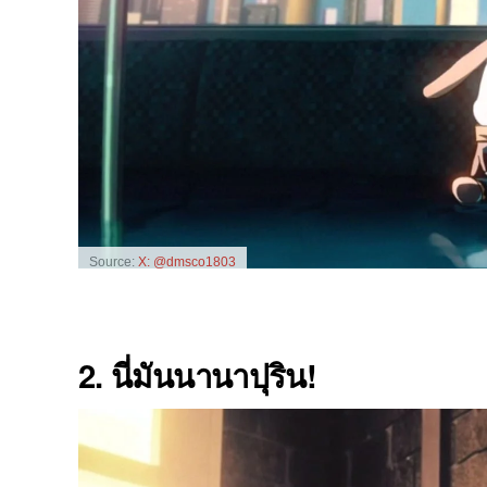
Source:
X: @dmsco1803
2. นี่มันนานาปุริน!