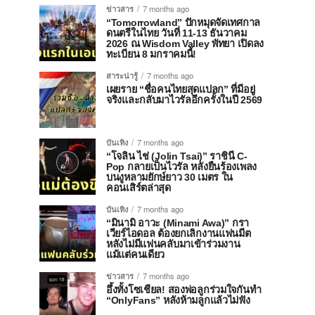
ข่าวสาร
7 months ago
“Tomorrowland” ปักหมุดจัดเทศกาล
ดนตรีในไทย วันที่ 11-13 ธันวาคม
2026 ณ Wisdom Valley พัทยา เปิดลง
ทะเบียน 8 มกราคมนี้!
สาระน่ารู้
7 months ago
เผยราย “ชื่อคนไทยสุดแปลก” ที่มีอยู่
จริงและกลับมาไวรัลอีกครั้งในปี 2569
บันเทิง
7 months ago
“โจลิน ไช่ (Jolin Tsai)” ราชินี C-
Pop กลายเป็นไวรัล หลังยืนร้องเพลง
บนงูหลามยักษ์ยาว 30 เมตร ใน
คอนเสิร์ตล่าสุด
บันเทิง
7 months ago
“มินามิ อาวะ (Minami Awa)” กรา
เวียร์ไอดอล ต้องยกเลิกงานแฟนมีต
หลังไม่มีแฟนคลับมาเข้าร่วมงาน
แม้แต่คนเดียว
ข่าวสาร
7 months ago
อึ้งทั้งโซเชียล! สองพ่อลูกร่วมใจกันทำ
“OnlyFans” หลังห้ามลูกแล้วไม่ฟัง