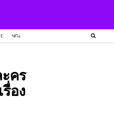
ู้
วิดีโอ
วละคร
รื่อง