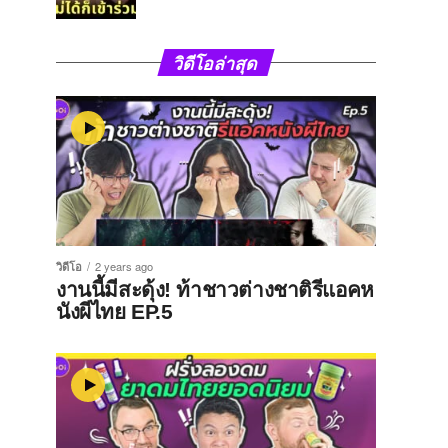
วิดีโอล่าสุด
วิดีโอ
2 years ago
งานนี้มีสะดุ้ง! ท้าชาวต่างชาติรีแอคห
นังผีไทย EP.5