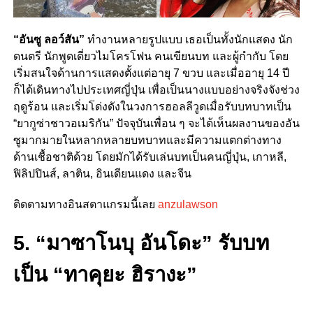
“อันซู ลอว์สัน”
ทำงานหลายรูปแบบ เธอเป็นทั้งนักแสดง นัก
ดนตรี นักพูดเดี่ยวไมโครโฟน คนเขียนบท และผู้กำกับ โดย
เริ่มสนใจด้านการแสดงตั้งแต่อายุ 7 ขวบ และเมื่ออายุ 14 ปี
ก็ได้เดินทางไปประเทศญี่ปุ่น เพื่อเป็นนางแบบอย่างจริงจังช่วง
ฤดูร้อน และเริ่มโด่งดังในวงการฮอลลีวูดเมื่อรับบทบาทเป็น
“ยากูซ่าชาวอเมริกัน” ปัจจุบันเพื่อน ๆ จะได้เห็นผลงานของอัน
ซูมากมายในหลากหลายบทบาทและมีความแตกต่างทาง
ด้านเชื้อชาติด้วย โดยมักได้รับเล่นบทเป็นคนญี่ปุ่น, เกาหลี,
ฟิลิปปินส์, ลาติน, อินเดียนแดง และจีน
ติดตามทางอินสตาแกรมนี้เลย
anzulawson
5. “มาซาโนบุ อันโดะ” รับบท
เป็น “ทาคุยะ ฮิรางะ”