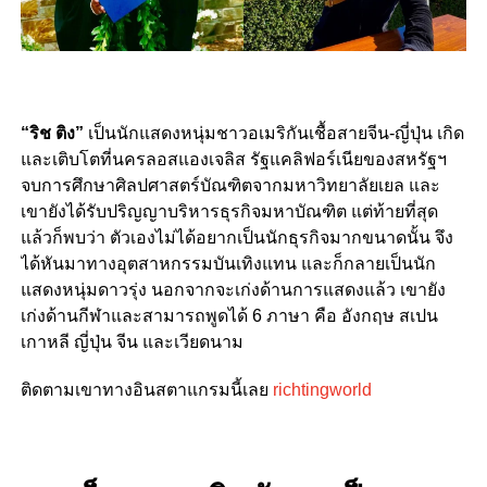
“ริช ติง”
เป็นนักแสดงหนุ่มชาวอเมริกันเชื้อสายจีน-ญี่ปุ่น เกิด
และเติบโตที่นครลอสแองเจลิส รัฐแคลิฟอร์เนียของสหรัฐฯ
จบการศึกษาศิลปศาสตร์บัณฑิตจากมหาวิทยาลัยเยล และ
เขายังได้รับปริญญาบริหารธุรกิจมหาบัณฑิต แต่ท้ายที่สุด
แล้วก็พบว่า ตัวเองไม่ได้อยากเป็นนักธุรกิจมากขนาดนั้น จึง
ได้หันมาทางอุตสาหกรรมบันเทิงแทน และก็กลายเป็นนัก
แสดงหนุ่มดาวรุ่ง นอกจากจะเก่งด้านการแสดงแล้ว เขายัง
เก่งด้านกีฬาและสามารถพูดได้ 6 ภาษา คือ อังกฤษ สเปน
เกาหลี ญี่ปุ่น จีน และเวียดนาม
ติดตามเขาทางอินสตาแกรมนี้เลย
richtingworld