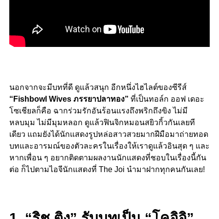
นอกจากจะมีบทที่ดี ดูแล้วสนุก อีกหนึ่งไฮไลต์ของซีรีส์
“Fishbowl Wives ภรรยาปลาทอง”
ที่เป็นทอล์ก ออฟ เดอะ
โซเชียลก็คือ ฉากร่วมรักอันร้อนแรงถึงพริกถึงขิง ไม่มี
หลบมุม ไม่มีมุมหลอก ดูแล้วฟินจิกหมอนสยิวกิ้วกันเลยที
เดียว แถมยังได้นักแสดงรูปหล่อสาวสวยมากฝีมือมาถ่ายทอด
บทและอารมณ์ของตัวละครในเรื่องให้เราดูแล้วอินสุด ๆ และ
หากเพื่อน ๆ อยากติดตามผลงานนักแสดงที่ชอบในเรื่องนี้กัน
ต่อ ก็ไปตามไอจีนักแสดงที่ The Joi นำมาฝากทุกคนกันเลย!
1. “ริช ติง” รับบทเป็น “โคอิจิ”