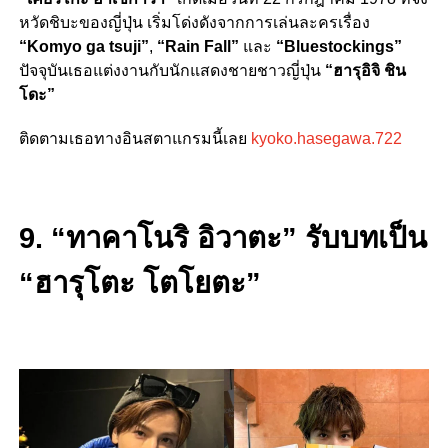
หวัดชิบะของญี่ปุ่น เริ่มโด่งดังจากการเล่นละครเรื่อง
“
Komyo ga tsuji”
,
“
Rain Fall”
และ
“
Bluestockings”
ปัจจุบันเธอแต่งงานกับนักแสดงชายชาวญี่ปุ่น
“ฮารุอิจิ ชิน
โดะ”
ติดตามเธอทางอินสตาแกรมนี้เลย
kyoko.hasegawa.722
9. “ทาคาโนริ อิวาตะ” รับบทเป็น
“ฮารุโตะ โตโยตะ”