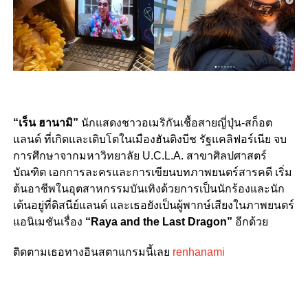
“เร็น ฮานามิ”
นักแสดงชาวอเมริกันเชื้อสายญี่ปุ่น-สก็อต
แลนด์ ที่เกิดและเติบโตในเมืองฮันติงบีช รัฐแคลิฟอร์เนีย จบ
การศึกษาจากมหาวิทยาลัย U.C.L.A. สาขาศิลปศาสตร์
บัณฑิต เอกการละครและการเขียนบทภาพยนตร์สารคดี เริ่ม
ต้นอาชีพในอุตสาหกรรมบันเทิงด้วยการเป็นนักร้องและนัก
เต้นอยู่ที่ดิสนีย์แลนด์ และเธอยังเป็นผู้พากษ์เสียงในภาพยนตร์
แอนิเมชันเรื่อง
“Raya and the Last Dragon”
อีกด้วย
ติดตามเธอทางอินสตาแกรมนี้เลย
renhanami