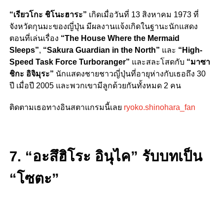
“เรียวโกะ ชิโนะฮาระ”
เกิดเมื่อวันที่ 13 สิงหาคม 1973 ที่
จังหวัดกุนมะของญี่ปุ่น มีผลงานแจ้งเกิดในฐานะนักแสดง
ตอนที่เล่นเรื่อง
“
The House Where the Mermaid
Sleeps”
,
“
Sakura Guardian in the North”
และ
“
High-
Speed Task Force Turboranger”
และสละโสดกับ
“มาซา
ชิกะ อิจิมุระ”
นักแสดงชายชาวญี่ปุ่นที่อายุห่างกับเธอถึง 30
ปี เมื่อปี 2005 และพวกเขามีลูกด้วยกันทั้งหมด 2 คน
ติดตามเธอทางอินสตาแกรมนี้เลย
ryoko.shinohara_fan
7. “อะสึฮิโระ อินุไค” รับบทเป็น
“โซตะ”