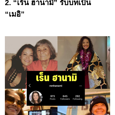
2. “เร็น ฮานามิ” รับบทเป็น
“เมอิ”