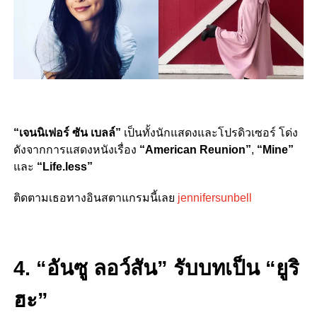
“เจนนิเฟอร์ ซัน เบลล์”
เป็นทั้งนักแสดงและโปรดิวเซอร์ โด่ง
ดังจากการแสดงหนังเรื่อง
“
American Reunion”
,
“
Min
e”
และ
“Life.less”
ติดตามเธอทางอินสตาแกรมนี้เลย
jennifersunbell
4. “อันซู ลอว์สัน” รับบทเป็น “ยูริ
ฮะ”