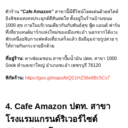
ตัวร้าน
“Cafe Amazon”
สาขานี้มีดีไซน์โดดเด่นด้วยสไตล์
อิงลิชคอทเทจประยุกต์สีสันสดใส ตั้งอยู่ในร้านบ้านขนม
1000 สุข ภายในบริเวณเดียวกันกับพันธ์สุข ฟู้ด แอนด์ ฟาร์ม
ที่เที่ยวแลนด์มาร์กแห่งใหม่ของเมืองชะอำ นอกจากได้แวะ
พักเหนื่อยจิบกาแฟหลังเที่ยวเสร็จแล้ว ยังมีมุมถ่ายรูปสวย ๆ
ให้ถ่ายกันกระจายอีกด้วย
ที่อยู่ร้าน:
คาเฟ่อเมซอน สาขาปั๊มน้ำมัน ปตท.
สาขา 1000
Sook
ตำบลเขาใหญ่ อำเภอชะอำ เพชรบุรี 76120
พิกัดร้าน:
https://goo.gl/maps/feQS1HZ56e8Bc5Cs7
4. Cafe Amazon ปตท. สาขา
โรงแรมแกรนด์ริเวอร์ไซต์