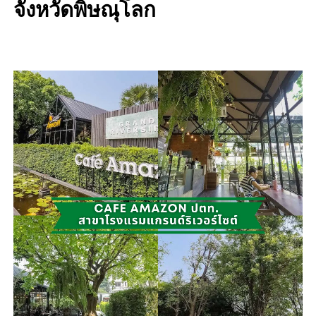
จังหวัดพิษณุโลก