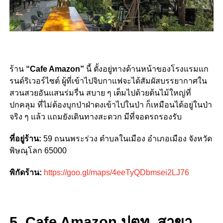
ร้าน
“Cafe Amazon”
นี้ ตั้งอยู่ทางด้านหน้าของโรงแรมแก
รนด์ริเวอร์ไซต์ ผู้ที่เข้าไปจิบกาแฟจะได้สัมผัสบรรยากาศใน
สวนสวยอันแสนร่มรื่น สบาย ๆ เต็มไปด้วยต้นไม้ใหญ่ที่
ปกคลุม ที่ไม่ต้องบุกป่าฝ่าดงเข้าไปในป่า ก็เหมือนได้อยู่ในป่า
จริง ๆ แล้ว แถมยังเดินทางสะดวก มีที่จอดรถรองรับ
ที่อยู่ร้าน:
59 ถนนพระร่วง ตำบลในเมือง อำเภอเมือง จังหวัด
พิษณุโลก 65000
พิกัดร้าน:
https://goo.gl/maps/4eeTyQDbmsei2LJ76
5. Cafe Amazon ปตท. สาขา