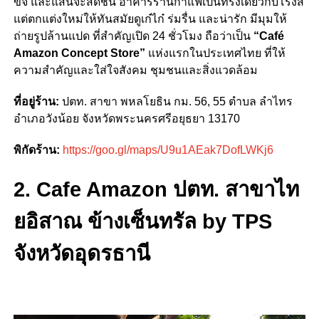
ขจี และแสนจะสดชื่น อาคารร้านกาแฟเป็นทรงเดียวกับโรงสี
แต่ตกแต่งใหม่ให้ทันสมัยดูเก๋ไก๋ ร่มรื่น และน่ารัก มีมุมให้
ถ่ายรูปล้านแปด ที่สำคัญเปิด 24 ชั่วโมง ถือว่าเป็น
“Café
Amazon Concept Store”
แห่งแรกในประเทศไทย ที่ให้
ความสำคัญและใส่ใจสังคม ชุมชนและสิ่งแวดล้อม
ที่อยู่ร้าน:
ปตท. สาขา พหลโยธิน กม. 56,
55 ตำบล ลำไทร
อำเภอวังน้อย จังหวัดพระนครศรีอยุธยา 13170
พิกัดร้าน:
https://goo.gl/maps/U9u1AEak7DofLWKj6
2. Cafe Amazon ปตท. สาขา
ไท
ยอิสาณ ข้างเซ็นทรัล by TPS
จังหวัดอุดรธานี