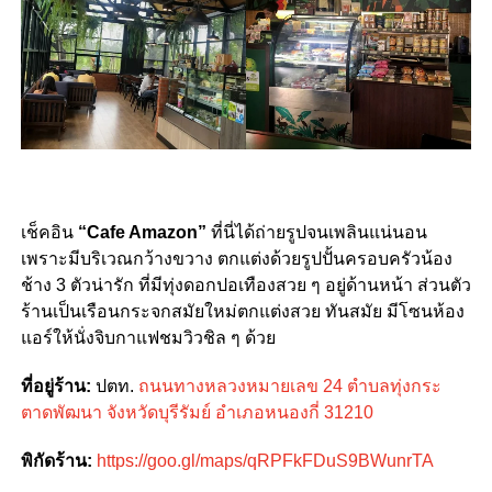
เช็คอิน
“Cafe Amazon”
ที่นี่ได้ถ่ายรูปจนเพลินแน่นอน
เพราะมีบริเวณกว้างขวาง ตกแต่งด้วยรูปปั้นครอบครัวน้อง
ช้าง 3 ตัวน่ารัก ที่มีทุ่งดอกปอเทืองสวย ๆ อยู่ด้านหน้า ส่วนตัว
ร้านเป็นเรือนกระจกสมัยใหม่ตกแต่งสวย ทันสมัย มีโซนห้อง
แอร์ให้นั่งจิบกาแฟชมวิวชิล ๆ ด้วย
ที่อยู่ร้าน:
ปตท.
ถนนทางหลวงหมายเลข 24 ตำบลทุ่งกระ
ตาดพัฒนา จังหวัดบุรีรัมย์ อำเภอหนองกี่ 31210
พิกัดร้าน:
https://goo.gl/maps/qRPFkFDuS9BWunrTA