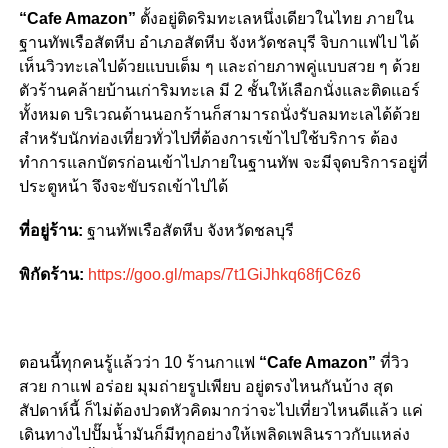
“Cafe Amazon”
ตั้งอยู่ติดริมทะเลหนึ่งเดียวในไทย ภายใน
ฐานทัพเรือสัตหีบ อำเภอสัตหีบ จังหวัดชลบุรี จิบกาแฟไป ได้
เห็นวิวทะเลไปด้วยแบบเต็ม ๆ และถ่ายภาพคู่แบบสวย ๆ ด้วย
ตัวร้านคล้ายบ้านเก่าริมทะเล มี 2 ชั้นให้เลือกนั่งและติดแอร์
ทั้งหมด บริเวณด้านนอกร้านก็สามารถนั่งรับลมทะเลได้ด้วย
สำหรับนักท่องเที่ยวทั่วไปที่ต้องการเข้าไปใช้บริการ ต้อง
ทำการแลกบัตรก่อนเข้าไปภายในฐานทัพ จะมีจุดบริการอยู่ที่
ประตูหน้า จึงจะขับรถเข้าไปได้
ที่อยู่ร้าน:
ฐานทัพเรือสัตหีบ จังหวัดชลบุรี
พิกัดร้าน:
https://goo.gl/maps/7t1GiJhkq68fjC6z6
ตอนนี้ทุกคนรู้แล้วว่า 10 ร้านกาแฟ
“Cafe Amazon”
ที่วิว
สวย กาแฟ อร่อย มุมถ่ายรูปเพียบ อยู่ตรงไหนกันบ้าง สุด
สัปดาห์นี้ ก็ไม่ต้องปวดหัวคิดมากว่าจะไปเที่ยวไหนดีแล้ว แค่
เดินทางไปปั๊มน้ำมันก็มีทุกอย่างให้เพลิดเพลินราวกับแหล่ง