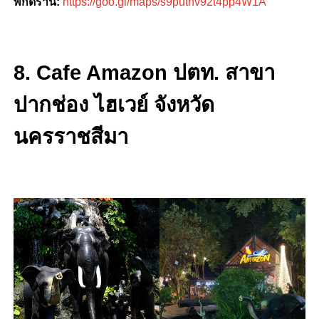
พิกัดร้าน:
https://goo.gl/maps/s9putnv92t4pp4W1A
8. Cafe Amazon ปตท. สาขา
ปากช่อง ไฮเวย์ จังหวัด
นครราชสีมา