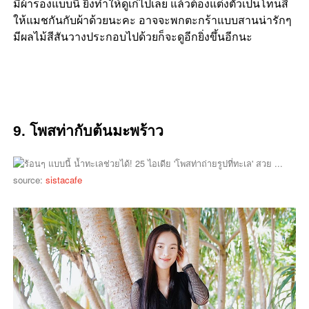
มีผ้ารองแบบนี้ ยิ่งทำให้ดูเก๋ไปเลย แล้วต้องแต่งตัวเป็นโทนสี
ให้แมชกันกับผ้าด้วยนะคะ อาจจะพกตะกร้าแบบสานน่ารักๆ
มีผลไม้สีสันวางประกอบไปด้วยก็จะดูอีกยิ่งขึ้นอีกนะ
9. โพสท่ากับต้นมะพร้าว
source:
sistacafe