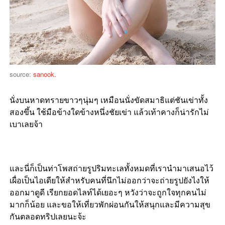
source:
sanook.
นั่งบนหาดทรายขาวๆนุ่มๆ เหมือนนั่งขัดสมาธิแต่ชันเข่าทั้ง
สองขึ้น ใช้มือข้างใดข้างหนึ่งชัยเข่า แล้วเท้าคางก็น่ารักไม่
เบาเลยจ้า
และนี่ก็เป็นท่าโพสถ่ายรูปริมทะเลทั้งหมดที่เรานำมาเสนอไว้
เผื่อเป็นไอเดียให้สำหรับคนที่นึกไม่ออกว่าจะถ่ายรูปยังไงให้
ออกมาดูดี เรียกยอดไลท์ได้เยอะๆ หวังว่าจะถูกใจทุกคนไม่
มากก็น้อย และขอให้เที่ยวพักผ่อนกันให้สนุกและมีความสุข
กันตลอดทริปเลยนะจ้ะ