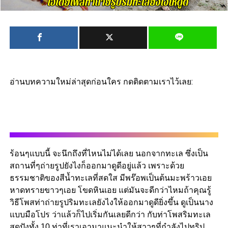
อ่านบทความใหม่ล่าสุดก่อนใคร กดติดตามเราไว้เลย:
ร้อนๆแบบนี้ จะนึกถึงที่ไหนไม่ได้เลย นอกจากทะเล ซึ่งเป็น
สถานที่ๆถ่ายรูปยังไงก็ออกมาดูดีอยู่แล้ว เพราะด้วย
ธรรมชาติของสีน้ำทะเลที่สดใส มีพร๊อพเป็นต้นมะพร้าวเอย
หาดทรายขาวๆเอย โขดหินเอย แต่มันจะดีกว่าไหมถ้าคุณรู้
วิธีโพสท่าถ่ายรูปริมทะเลยังไงให้ออกมาดูดียิ่งขึ้น ดูเป็นนาง
แบบมือโปร ว่าแล้วก็ไปเริ่มกันเลยดีกว่า กับท่าโพสริมทะเล
สุดปังทั้ง 10 ท่าที่เราเอามาแนะนำให้สาวๆที่กำลังไปทริป