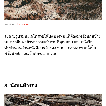
source:
clubsister.
จะถ่ายรูปริมทะเลให้สวยให้ปัง บางทีมันก็ต้องมีพร๊อพกันบ้าง
นะ อย่าลืมพกผ้ารองลายเก๋ๆตามที่คุณชอบ และหนังสือ
ทำท่านอนอ่านหนังสือบนผ้ารอง ขอบอกว่าของพวกนี้เป็น
พร๊อพหลักๆเลยถ้าคิดจะมาทะเล
8. นั่งบนผ้ารอง