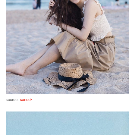
source:
sanook