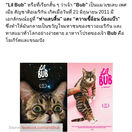
“Lil Bub”
หรือที่เรียกสั้น ๆ ว่าเจ้า
“Bub”
เป็นแมวเซเลบ เพศ
เมีย สัญชาติอเมริกัน เกิดเมื่อวันที่ 21 มิถุนายน 2011 มี
เอกลักษณ์อยู่ที่
“ท่าแลบลิ้น” และ “ความขี้อ้อน บ้องแบ๊ว”
ซึ่งทำให้มันกลายเป็นขวัญใจมหาชนของชาวอเมริกัน และ
ทาสแมวทั่วโลกอย่างง่ายดาย อาหารโปรดของเจ้า
Bub
คือ
โยเกิร์ตและขนมปัง
Source:
facebook.com/iamlilbub