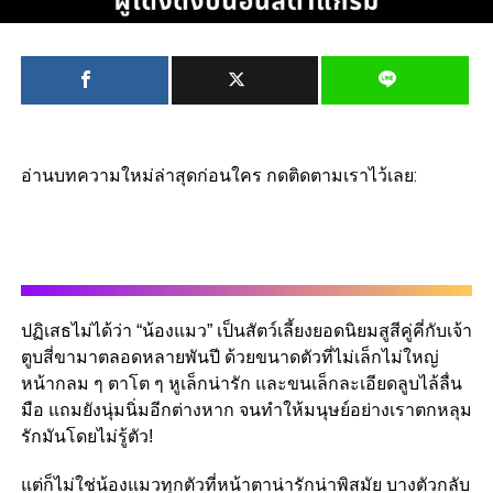
อ่านบทความใหม่ล่าสุดก่อนใคร กดติดตามเราไว้เลย:
ปฏิเสธไม่ได้ว่า “น้องแมว” เป็นสัตว์เลี้ยงยอดนิยมสูสีคู่คี่กับเจ้า
ตูบสี่ขามาตลอดหลายพันปี ด้วยขนาดตัวที่ไม่เล็กไม่ใหญ่
หน้ากลม ๆ ตาโต ๆ หูเล็กน่ารัก และขนเล็กละเอียดลูบไล้ลื่น
มือ แถมยังนุ่มนิ่มอีกต่างหาก จนทำให้มนุษย์อย่างเราตกหลุม
รักมันโดยไม่รู้ตัว!
แต่ก็ไม่ใช่น้องแมวทุกตัวที่หน้าตาน่ารักน่าพิสมัย บางตัวกลับ