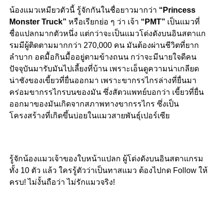
น้องแมวเหมียวตัวนี้ รู้จักกันในชื่อยาวมากว่า
“Princess
Monster Truck”
หรือเรียกย่อ ๆ ว่า เจ้า
“PMT”
เป็นแมวที่
ชื่อแปลกมากตัวหนึ่ง แต่กว่าจะเป็นแมวโด่งดังบนอินสตาแก
รมมีผู้ติดตามมากกว่า 270,000 คน มันต้องผ่านชีวิตที่ยาก
ลำบาก อดมื้อกินมื้ออยู่ตามข้างถนน กว่าจะมีนายใจดีคน
ปัจจุบันมารับมันไปเลี้ยงที่บ้าน เพราะเอ็นดูความน่าเกลียด
น่าชังของเขี้ยวที่ยื่นออกมา เพราะขากรรไกรล่างที่ยื่นมา
คร่อมขากรรไกรบนของมัน ซึ่งสัตวแพทย์บอกว่า เขี้ยวที่ยื่น
ออกมาของมันเกิดจากสภาพทางขากรรไกร ซึ่งเป็น
โครงสร้างที่เกิดขึ้นบ่อยในแมวสายพันธุ์เปอร์เซีย
รู้จักน้องแมวเจ้าของใบหน้าแปลก ผู้โด่งดังบนอินสตาแกรม
ทั้ง 10 ตัว แล้ว ใครรู้ตัวว่าเป็นทาสแมว ต้องไปกด Follow ให้
ครบ! ไม่งั้นถือว่า ไม่รักแมวจริง!