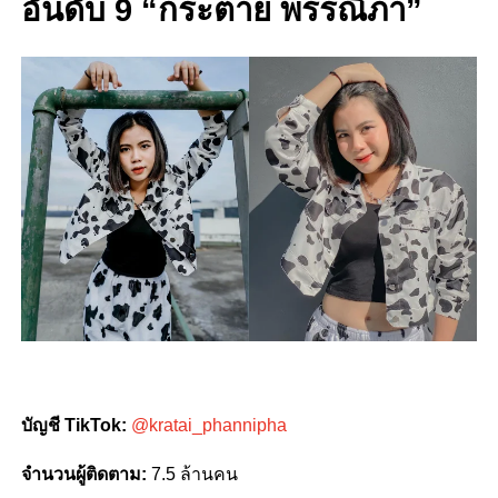
อันดับ 9 “กระต่าย พรรณิภา”
บัญชี TikTok:
@kratai_phannipha
จำนวนผู้ติดตาม:
7.5 ล้านคน