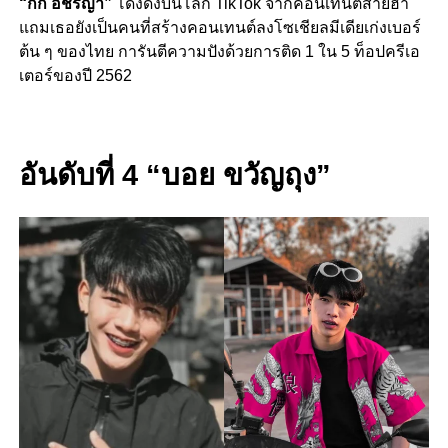
“กิ๊ก อชิรญา”
โด่งดังบนโลก TikTok จากคอนเทนต์สายฮา
แถมเธอยังเป็นคนที่สร้างคอนเทนต์ลงโซเชียลมีเดียเก่งเบอร์
ต้น ๆ ของไทย การันตีความปังด้วยการติด 1 ใน 5 ท็อปครีเอ
เตอร์ของปี 2562
อันดับที่ 4 “
บอย ขวัญถุง”