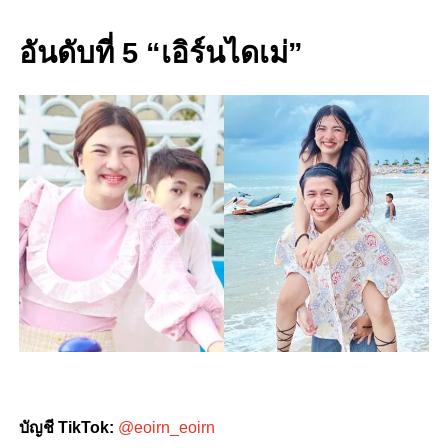
อันดับที่ 5 “
เอิร์นไดเม่”
บัญชี TikTok:
@eoirn_eoirn