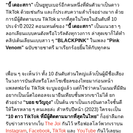
“บี้ เดอะสกา”
เป็นยูทูบเบอร์อีกคนหนึ่งที่ผันตัวมาเป็นดาว
TikTok ด้วยเช่นกัน และก็ประสบความสำเร็จอย่างมาก ด้วย
การมีผู้ติดตามบน TikTok มากที่สุดในไทยในอันดับที่ 10
ประจำปี 2022 คอนเทนต์ของ
“บี้ เดอะสกา”
เป็นแนวฮา ๆ
ลอกเลียนแบบคนดังหรือไวรัลดังทุกวงการ ล่าสุดเขาก็ได้ทำ
คลิปเต้นเลียนแบบสาว ๆ
“BLACKPINK”
ในเพลง
“Pink
Venom”
ฉบับชายชาตรี มาเรียกร้อยยิ้มให้กับทุกคน
เพื่อน ๆ จะเห็นว่า ทั้ง 10 อันดับส่วนใหญ่แล้วเป็นผู้มีชื่อเสียง
ในวงการบันเทิงหรือโลกโซเชียลของไทยมาก่อนหน้า
แพลตฟอร์ม TikTok จะบูมอยู่แล้ว แต่ก็ใช่ว่าคนโนเนมที่มีฝัน
อยากเป็นเน็ตไอดอลจะมายืนเทียบชั้นพวกเขาไม่ได้ ยก
ตัวอย่าง
“บอย ขวัญถุง”
เป็นต้น เขาเป็นแรงบันดาลใจชั้นดี
ให้ใครหลาย ๆ คนเลยล่ะ สำหรับปีหน้า (2023) ใครจะเป็น
“10 ดาว TikTok ที่มีผู้ติดตามมากที่สุดในไทย”
ก็อย่าลืมกด
รับข่าวสารจากเว็บ
The Joi
กันไว้ หรือฟอลโลว์พวกเราบน
Instagram
,
Facebook
,
TikTok
และ
YouTube
กันไว้เลยนะ