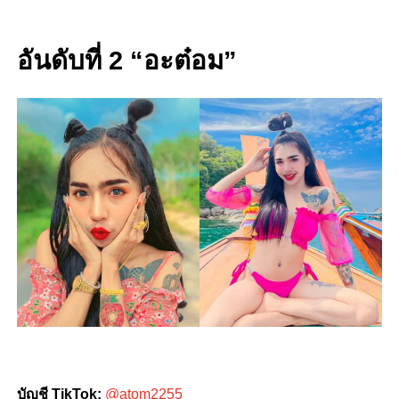
อันดับที่ 2 “อะต๋อม”
บัญชี TikTok:
@atom2255