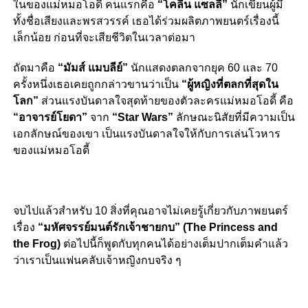
ในของแม่หมอโอดี้ คนแรกคือ
“โคลีน แซลลี่”
นักเขียนผู้มี
ทั้งชื่อเสียงและพรสวรรค์ เธอได้ร่วมผลิตภาพยนตร์เรื่องนี้
เล็กน้อย ก่อนที่จะเสียชีวิตในเวลาต่อมา
ถัดมาคือ
“มัมส์ แมบลีย์”
นักแสดงตลกจากยุค 60 และ 70
ครั้งหนึ่งเธอเคยถูกกล่าวขานว่าเป็น
“ผู้หญิงที่ตลกที่สุดใน
โลก”
ส่วนแรงบันดาลใจสุดท้ายของตัวละครแม่หมอโอดี้ คือ
“อาจารย์โยดา”
จาก
“Star Wars”
ลักษณะนิสัยที่มีความเป็น
เอกลักษณ์ของเขา เป็นแรงบันดาลใจให้กับการเล่นโวหาร
ของแม่หมอโอดี้
จบไปแล้วสำหรับ 10 สิ่งที่คุณอาจไม่เคยรู้เกี่ยวกับภาพยนตร์
เรื่อง
“มหัศจรรย์มนต์รักเจ้าชายกบ” (The Princess and
the Frog)
ต่อไปนี้ก็พูดกับทุกคนได้อย่างเต็มปากเต็มคำแล้ว
ว่าเราเป็นแฟนคลับเจ้าหญิงกบจริง ๆ