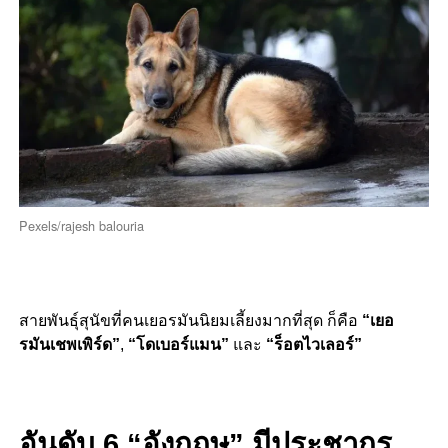
Pexels/rajesh balouria
สายพันธุ์สุนัขที่คนเยอรมันนิยมเลี้ยงมากที่สุด ก็คือ
“เยอ
รมันเชพเพิร์ด”
,
“โดเบอร์แมน”
และ
“ร็อตไวเลอร์”
อันดับ 6 “อังกฤษ” มีประชากร