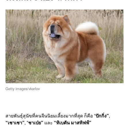
Getty images/vkarlov
สายพันธุ์สุนัขที่คนจีนนิยมเลี้ยงมากที่สุด ก็คือ “
ปักกิ่ง”
,
“เชาเชา”
, “
ชาเป่ย”
และ
“ทิเบตัน มาสทิฟฟ์”