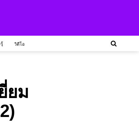
ู้
วิดีโอ
ี่ยม
2)