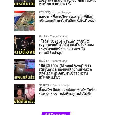
2026 ณ Wisdom Valley พัทยา เปิดลง
ทะเบียน 8 มกราคมนี้!
สาระน่ารู้
7 months ago
เผยราย “ชื่อคนไทยสุดแปลก” ที่มีอยู่
จริงและกลับมาไวรัลอีกครั้งในปี 2569
บันเทิง
7 months ago
“โจลิน ไช่ (Jolin Tsai)” ราชินี C-
Pop กลายเป็นไวรัล หลังยืนร้องเพลง
บนงูหลามยักษ์ยาว 30 เมตร ใน
คอนเสิร์ตล่าสุด
บันเทิง
7 months ago
“มินามิ อาวะ (Minami Awa)” กรา
เวียร์ไอดอล ต้องยกเลิกงานแฟนมีต
หลังไม่มีแฟนคลับมาเข้าร่วมงาน
แม้แต่คนเดียว
ข่าวสาร
7 months ago
อึ้งทั้งโซเชียล! สองพ่อลูกร่วมใจกันทำ
“OnlyFans” หลังห้ามลูกแล้วไม่ฟัง