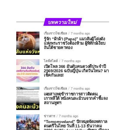
บทความใหม่
เรื่องราวโซเชียล
7 months ago
รู้จัก “ผ้าผ้า (Papa)” แมวส้มผู้โด่งดัง
แห่งพระราชวังต้องห้าม ผู้พิทักษ์เงียบ
งันใต้ชายคาทอง
ไลฟ์สไตล์
7 months ago
เปิดโพล 366 อันดับคนดวงดีประจำปี
2569/2026 ฉบับญี่ปุ่น เกิดวันไหน? มา
เช็คกันเลย!
เรื่องราวโซเชียล
7 months ago
เผยสาเหตุข้าราชการสาวติดตม.
เกาหลีใต้ หนังคนละม้วนจากคำชี้แจง
สถานทูตฯ
ข่าวสาร
7 months ago
“Tomorrowland” ปักหมุดจัดเทศกาล
ดนตรีในไทย วันที่ 11-13 ธันวาคม