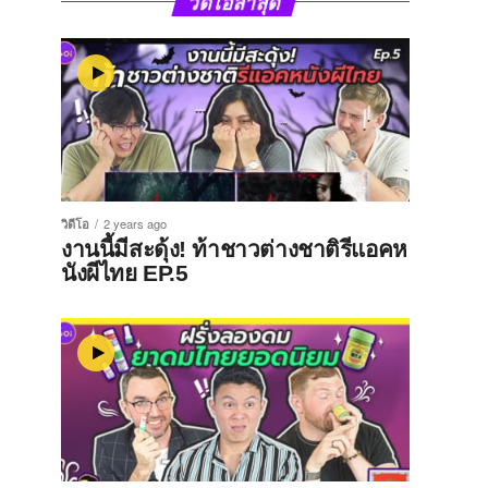
วิดีโอล่าสุด
วิดีโอ
2 years ago
งานนี้มีสะดุ้ง! ท้าชาวต่างชาติรีแอคห
นังผีไทย EP.5