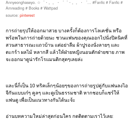
source:
pinterest
การถ่ายรุปให้ออกมาสวย บางครั้งก็ต้องการโลเคชั่น หรือ
พร้อพในการถ่ายด้วยนะ ชวนแฟนของคุณออกไปนั่งปิคนิคที่
สวนสาธารณะแถวบ้าน แต่อย่าลืม ผ้าปูรองนั่งลายๆ และ
ตะกร้า ผลไม้ หลากสี แล้วให้ฝ่ายหญิงนอนตักฝ่ายชาย ภาพ
จะออกมาดูน่ารักโรแมนติกสุดๆเลยล่ะ
และนี่ก็เป็น 10 ทริคเล็กๆน้อยๆของการถ่ายรูปคู่กับแฟนลงไอ
จีกันแบบเก๋ๆ คูลๆ และดูเป็นธรรมชาติ หากชอบก็แชร์ให้
แฟนดู เพื่อเป็นแนวทางกันได้นะจ้ะ
อ่านบทความใหม่ล่าสุดก่อนใคร กดติดตามเราไว้เลย: