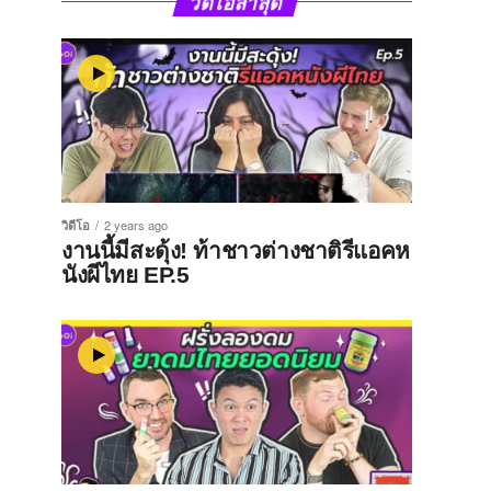
วิดีโอล่าสุด
วิดีโอ
2 years ago
งานนี้มีสะดุ้ง! ท้าชาวต่างชาติรีแอคห
นังผีไทย EP.5