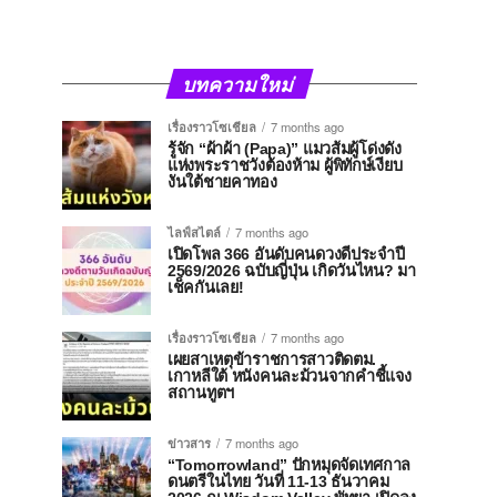
บทความใหม่
เรื่องราวโซเชียล
7 months ago
รู้จัก “ผ้าผ้า (Papa)” แมวส้มผู้โด่งดัง
แห่งพระราชวังต้องห้าม ผู้พิทักษ์เงียบ
งันใต้ชายคาทอง
ไลฟ์สไตล์
7 months ago
เปิดโพล 366 อันดับคนดวงดีประจำปี
2569/2026 ฉบับญี่ปุ่น เกิดวันไหน? มา
เช็คกันเลย!
เรื่องราวโซเชียล
7 months ago
เผยสาเหตุข้าราชการสาวติดตม.
เกาหลีใต้ หนังคนละม้วนจากคำชี้แจง
สถานทูตฯ
ข่าวสาร
7 months ago
“Tomorrowland” ปักหมุดจัดเทศกาล
ดนตรีในไทย วันที่ 11-13 ธันวาคม