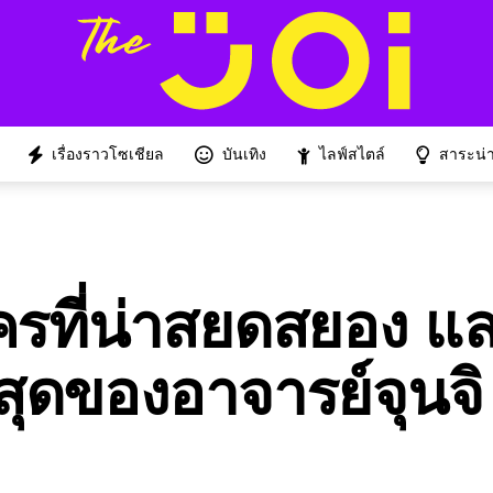
เรื่องราวโซเชียล
บันเทิง
ไลฟ์สไตล์
สาระน่าร
ะครที่น่าสยดสยอง แ
ดของอาจารย์จุนจิ 