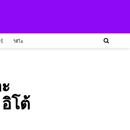
ู้
วิดีโอ
ละ
อิโต้