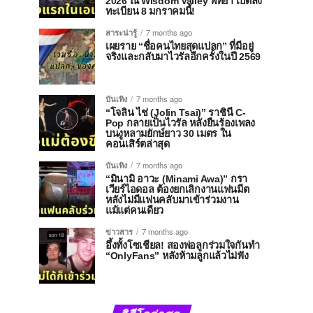
2026 ณ Wisdom Valley พัทยา เปิดลง
ทะเบียน 8 มกราคมนี้!
สาระน่ารู้
7 months ago
เผยราย “ชื่อคนไทยสุดแปลก” ที่มีอยู่
จริงและกลับมาไวรัลอีกครั้งในปี 2569
บันเทิง
7 months ago
“โจลิน ไช่ (Jolin Tsai)” ราชินี C-
Pop กลายเป็นไวรัล หลังยืนร้องเพลง
บนงูหลามยักษ์ยาว 30 เมตร ใน
คอนเสิร์ตล่าสุด
บันเทิง
7 months ago
“มินามิ อาวะ (Minami Awa)” กรา
เวียร์ไอดอล ต้องยกเลิกงานแฟนมีต
หลังไม่มีแฟนคลับมาเข้าร่วมงาน
แม้แต่คนเดียว
ข่าวสาร
7 months ago
อึ้งทั้งโซเชียล! สองพ่อลูกร่วมใจกันทำ
“OnlyFans” หลังห้ามลูกแล้วไม่ฟัง