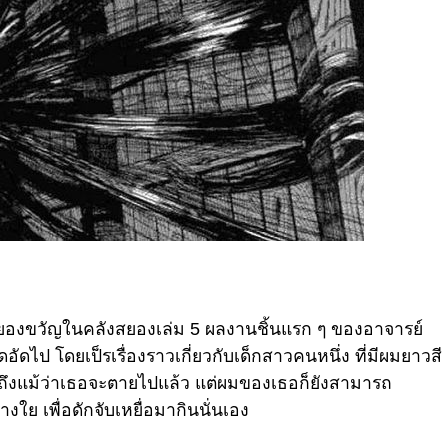
วสยองขวัญในคลังสยองเล่ม 5 ผลงานชิ้นแรก ๆ ของอาจารย์
อึดอัดไป โดยเป็ร
เรื่องราวเกี่ยวกับเด็กสาวคนหนึ่ง ที่มีผมยาวสี
ต ถึงแม้ว่าเธอจะตายไปแล้ว แต่ผมของเธอก็ยังสามารถ
งใย เพื่อดักจับเหยื่อมากินนั่นเอง