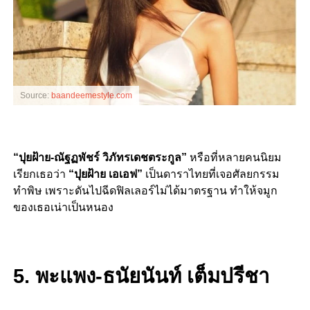
Source:
baandeemestyle.com
“ปุยฝ้าย-ณัฐฏพัชร์
วิภัทรเดชตระกูล”
หรือที่หลายคนนิยม
เรียกเธอว่า
“ปุยฝ้าย เอเอฟ”
เป็นดาราไทยที่เจอศัลยกรรม
ทำพิษ เพราะดันไปฉีดฟิลเลอร์ไม่ได้มาตรฐาน
ทำให้จมูก
ของเธอเน่าเป็นหนอง
5. พะแพง-ธนัยนันท์ เต็มปรีชา