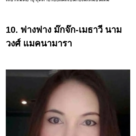
10. ฟางฟาง ม๊กจ๊ก-เมธาวี นาม
วงศ์ แมคนามารา