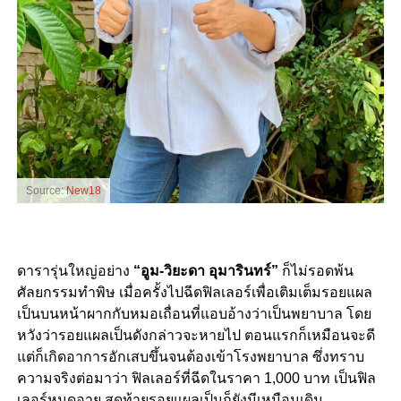
Source:
New18
ดารารุ่นใหญ่อย่าง
“อูม-วิยะดา อุมารินทร์”
ก็ไม่รอดพ้น
ศัลยกรรมทำพิษ เมื่อครั้งไปฉีดฟิลเลอร์เพื่อเติมเต็มรอยแผล
เป็นบนหน้าผากกับหมอเถื่อนที่แอบอ้างว่าเป็นพยาบาล โดย
หวังว่ารอยแผลเป็นดังกล่าวจะหายไป ตอนแรกก็เหมือนจะดี
แต่ก็เกิดอาการอักเสบขึ้นจนต้องเข้าโรงพยาบาล ซึ่งทราบ
ความจริงต่อมาว่า ฟิลเลอร์ที่ฉีดในราคา 1,000 บาท เป็นฟิล
เลอร์หมดอายุ สุดท้ายรอยแผลเป็นก็ยังมีเหมือนเดิม