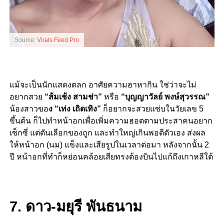
Source:
Virals Feed Pro
แม้จะเป็นนักแสดงตลก อาศัยความฮาหากิน ใช่ว่าจะไม่
อยากสวย
“ส้มเช้ง สามช่า”
หรือ
“
บุญญาวัลย์ พงษ์สุวรรณ”
น้องสาวขอ
ง “เท่ง เถิดเทิง”
ก็อยากจะสวยแซ่บในวัยเลข 5
ขึ้นต้น ก็ไปทำหน้าอกเพื่อเพิ่มความฮอตตามประสาคนอยาก
เซ็กซี่ แต่ดันเลือกของถูก และทำใหญ่เกินพอดีตัวเอง ส่งผล
ให้หน้าอก (นม) แข็งและเสียรูปในเวลาต่อมา หลังจากนั้น 2
ปี หน้าอกที่ทำก็หย่อนคล้อยเสียทรงต้องบินไปแก้ถึงเกาหลีใต้
7. ดาว-มยุรี พันธนาม