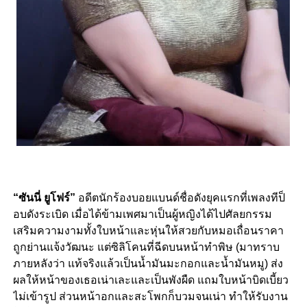
“ซันนี่ ยูโฟร์”
อดีตนักร้องบอยแบนด์ชื่อดังยุคแรกที่เพลงทีป็
อบดังระเบิด เมื่อได้ข้ามเพศมาเป็นผู้หญิงได้ไปศัลยกรรม
เสริมความงามทั้งใบหน้าและหุ่นให้สวยกับหมอเถื่อนราคา
ถูกย่านแจ้งวัฒนะ แต่ซิลิโคนที่ฉีดบนหน้าทำพิษ (มาทราบ
ภายหลังว่า แท้จริงแล้วเป็นน้ำมันมะกอกและน้ำมันหมู) ส่ง
ผลให้หน้าของเธอเน่าเละและเป็นพังผืด แถมใบหน้าบิดเบี้ยว
ไม่เข้ารูป ส่วนหน้าอกและสะโพกก็บวมจนเน่า ทำให้รับงาน