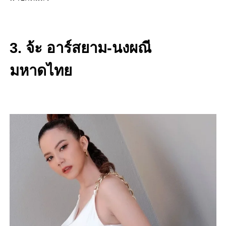
3. จ้ะ อาร์สยาม-นงผณี
มหาดไทย