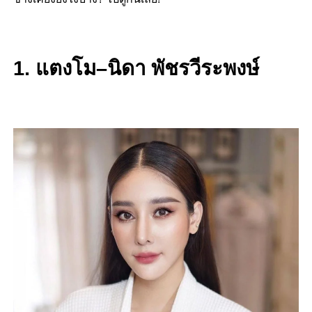
1. แตงโม–นิดา พัชรวีระพงษ์