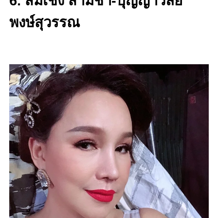
6. ส้มเช้ง สามช่า-บุญญาวัลย์
พงษ์สุวรรณ