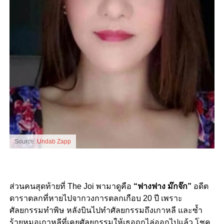
Source:
Undab Zapp
ส่วนคนสุดท้ายที่ The Joi พามาดูคือ
“ฟางฟาง ม๊กจ๊ก”
อดีต
ดาราตลกที่หายไปจากวงการตลกเกือบ 20 ปี เพราะ
ศัลยกรรมทำพิษ หลังบินไปทำศัลยกรรมถึงเกาหลี และซ้ำ
ร้ายหมอเกาหลีที่เคยศัลยกรรมให้เธอถูกไล่ออกไปแล้ว โชค