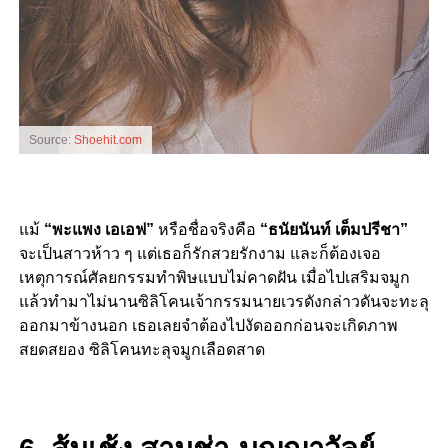
Source:
Shoehit.com
แม้
“พะแพง เอเอฟ”
หรือชื่อจริงคือ
“ธนัยนันท์ เต็มปรีชา”
จะเป็นสาวห้าว ๆ แต่เธอก็รักสวยรักงาม และก็ต้องเจอ
เหตุการณ์ศัลยกรรมทำพิษแบบไม่คาดฝัน เมื่อไปเสริมจมูก
แล้วทำมาไม่นานซิลิโคนเจ้ากรรมนายเวรดังกล่าวดันจะทะลุ
ออกมาข้างนอก เธอเลยจำต้องไปงัดออกก่อนจะเกิดภาพ
สยดสยอง ซิลิโคนทะลุจมูกเลือดสาด