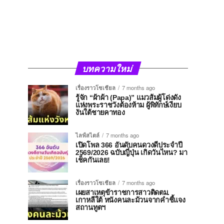
บทความใหม่
เรื่องราวโซเชียล
7 months ago
รู้จัก “ผ้าผ้า (Papa)” แมวส้มผู้โด่งดัง
แห่งพระราชวังต้องห้าม ผู้พิทักษ์เงียบ
งันใต้ชายคาทอง
ไลฟ์สไตล์
7 months ago
เปิดโพล 366 อันดับคนดวงดีประจำปี
2569/2026 ฉบับญี่ปุ่น เกิดวันไหน? มา
เช็คกันเลย!
เรื่องราวโซเชียล
7 months ago
เผยสาเหตุข้าราชการสาวติดตม.
เกาหลีใต้ หนังคนละม้วนจากคำชี้แจง
สถานทูตฯ