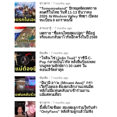
ข่าวสาร
7 months ago
“Tomorrowland” ปักหมุดจัดเทศกาล
ดนตรีในไทย วันที่ 11-13 ธันวาคม
2026 ณ Wisdom Valley พัทยา เปิดลง
ทะเบียน 8 มกราคมนี้!
สาระน่ารู้
7 months ago
เผยราย “ชื่อคนไทยสุดแปลก” ที่มีอยู่
จริงและกลับมาไวรัลอีกครั้งในปี 2569
บันเทิง
7 months ago
“โจลิน ไช่ (Jolin Tsai)” ราชินี C-
Pop กลายเป็นไวรัล หลังยืนร้องเพลง
บนงูหลามยักษ์ยาว 30 เมตร ใน
คอนเสิร์ตล่าสุด
บันเทิง
7 months ago
“มินามิ อาวะ (Minami Awa)” กรา
เวียร์ไอดอล ต้องยกเลิกงานแฟนมีต
หลังไม่มีแฟนคลับมาเข้าร่วมงาน
แม้แต่คนเดียว
ข่าวสาร
7 months ago
อึ้งทั้งโซเชียล! สองพ่อลูกร่วมใจกันทำ
“OnlyFans” หลังห้ามลูกแล้วไม่ฟัง