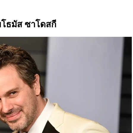
ับโธมัส ซาโดสกี