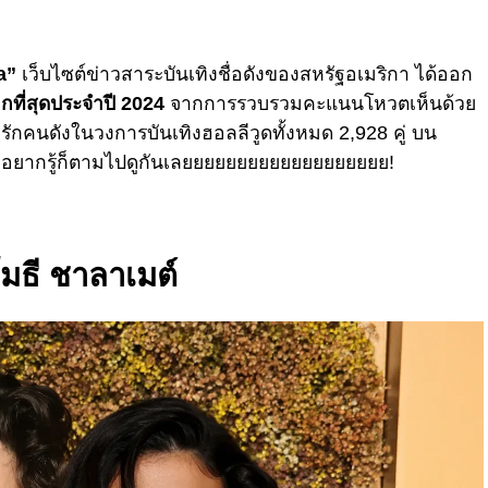
a”
เว็บไซต์ข่าวสาระบันเทิงชื่อดังของสหรัฐอเมริกา ได้ออก
ากที่สุดประจำปี 2024
จากการรวบรวมคะแนนโหวตเห็นด้วย
ักคนดังในวงการบันเทิงฮอลลีวูดทั้งหมด 2,928 คู่ บน
้าอยากรู้ก็ตามไปดูกันเลยยยยยยยยยยยยยยยยยยย!
ิโมธี ชาลาเมต์