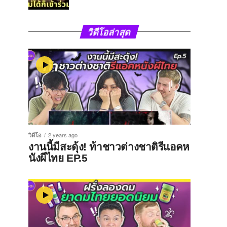
วิดีโอล่าสุด
วิดีโอ
2 years ago
งานนี้มีสะดุ้ง! ท้าชาวต่างชาติรีแอคห
นังผีไทย EP.5