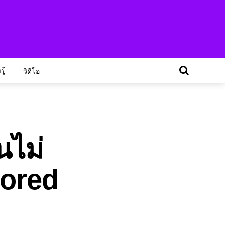
ู้
วิดีโอ
นไม่
Bored