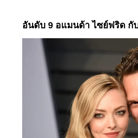
อันดับ 9 อแมนด้า ไซย์ฟริด ก