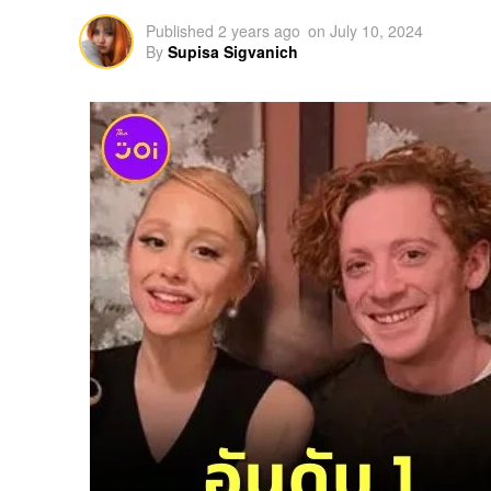
Published
2 years ago
on
July 10, 2024
By
Supisa Sigvanich