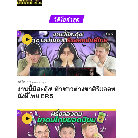
วิดีโอล่าสุด
วิดีโอ
2 years ago
งานนี้มีสะดุ้ง! ท้าชาวต่างชาติรีแอคห
นังผีไทย EP.5