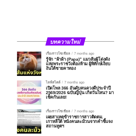
บทความใหม่
เรื่องราวโซเชียล
7 months ago
รู้จัก “ผ้าผ้า (Papa)” แมวส้มผู้โด่งดัง
แห่งพระราชวังต้องห้าม ผู้พิทักษ์เงียบ
งันใต้ชายคาทอง
ไลฟ์สไตล์
7 months ago
เปิดโพล 366 อันดับคนดวงดีประจำปี
2569/2026 ฉบับญี่ปุ่น เกิดวันไหน? มา
เช็คกันเลย!
เรื่องราวโซเชียล
7 months ago
เผยสาเหตุข้าราชการสาวติดตม.
เกาหลีใต้ หนังคนละม้วนจากคำชี้แจง
สถานทูตฯ