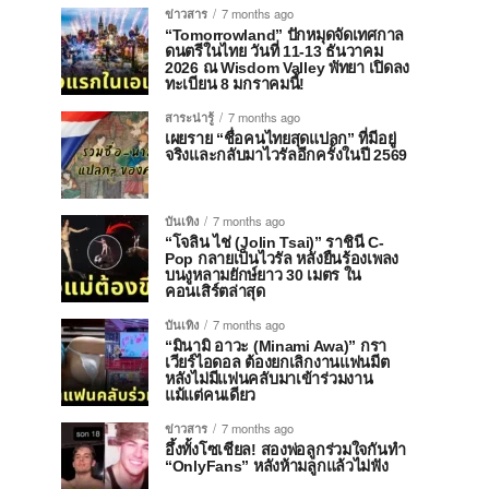
ข่าวสาร
7 months ago
“Tomorrowland” ปักหมุดจัดเทศกาล
ดนตรีในไทย วันที่ 11-13 ธันวาคม
2026 ณ Wisdom Valley พัทยา เปิดลง
ทะเบียน 8 มกราคมนี้!
สาระน่ารู้
7 months ago
เผยราย “ชื่อคนไทยสุดแปลก” ที่มีอยู่
จริงและกลับมาไวรัลอีกครั้งในปี 2569
บันเทิง
7 months ago
“โจลิน ไช่ (Jolin Tsai)” ราชินี C-
Pop กลายเป็นไวรัล หลังยืนร้องเพลง
บนงูหลามยักษ์ยาว 30 เมตร ใน
คอนเสิร์ตล่าสุด
บันเทิง
7 months ago
“มินามิ อาวะ (Minami Awa)” กรา
เวียร์ไอดอล ต้องยกเลิกงานแฟนมีต
หลังไม่มีแฟนคลับมาเข้าร่วมงาน
แม้แต่คนเดียว
ข่าวสาร
7 months ago
อึ้งทั้งโซเชียล! สองพ่อลูกร่วมใจกันทำ
“OnlyFans” หลังห้ามลูกแล้วไม่ฟัง