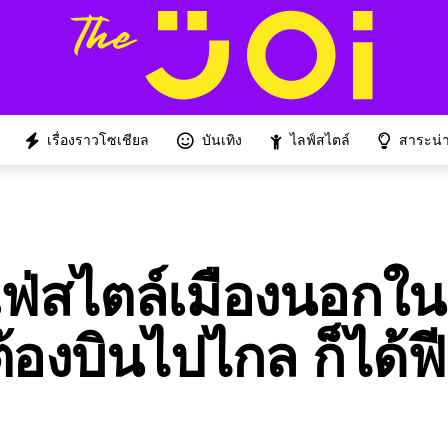
เรื่องราวโซเชียล
บันเทิง
ไลฟ์สไตล์
สาระน่าร
เฟ่สไตล์เมืองนอกใน
องบินไปไกล ก็ได้ฟี