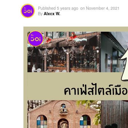
Published
5 years ago
on
November 4, 2021
By
Alxcx W.