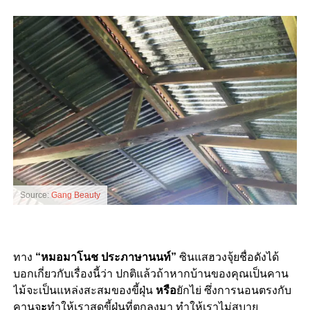
Source:
Gang Beauty
ทาง
“หมอมาโนช ประภาษานนท์”
ซินแสฮวงจุ้ยชื่อดังได้
บอกเกี่ยวกับเรื่องนี้ว่า ปกติแล้วถ้าหากบ้านของคุณเป็นคาน
ไม้จะเป็นแหล่งสะสมของขี้ฝุ่น
หรือ
ยักไย่ ซึ่งการนอนตรงกับ
คานจ
ะ
ทำให้เราสูดขี้ฝุ่นที่ตกลงมา ทำให้เราไม่สบาย