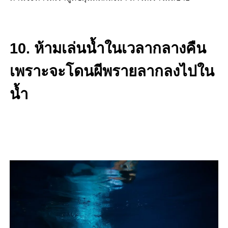
10. ห้ามเล่นน้ำในเวลากลางคืน
เพราะจะโดนผีพรายลากลงไปใน
น้ำ