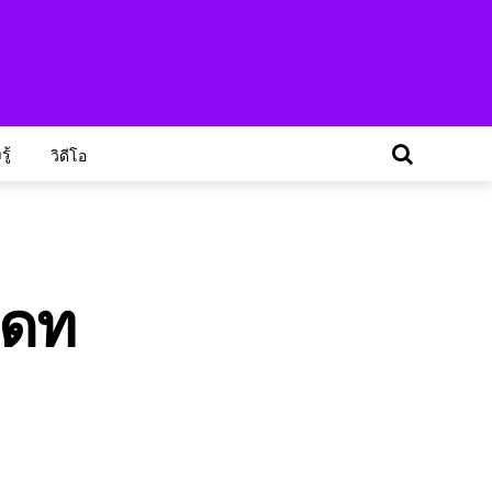
ู้
วิดีโอ
เดท