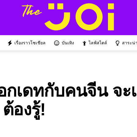
เรื่องราวโซเชียล
บันเทิง
ไลฟ์สไตล์
สาระน่าร
อกเดทกับคนจีน จะ
้องรู้!