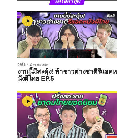
วิดีโอล่าสุด
วิดีโอ
2 years ago
งานนี้มีสะดุ้ง! ท้าชาวต่างชาติรีแอคห
นังผีไทย EP.5