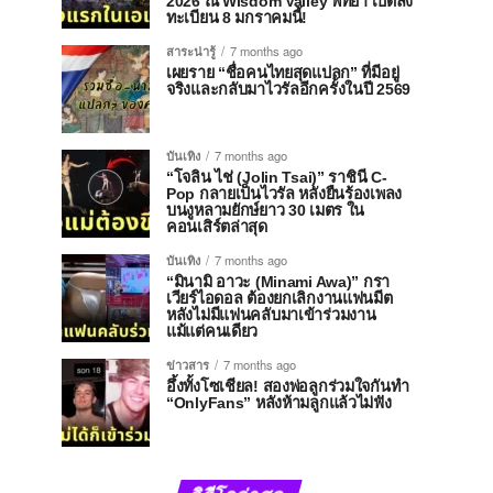
2026 ณ Wisdom Valley พัทยา เปิดลง
ทะเบียน 8 มกราคมนี้!
สาระน่ารู้
7 months ago
เผยราย “ชื่อคนไทยสุดแปลก” ที่มีอยู่
จริงและกลับมาไวรัลอีกครั้งในปี 2569
บันเทิง
7 months ago
“โจลิน ไช่ (Jolin Tsai)” ราชินี C-
Pop กลายเป็นไวรัล หลังยืนร้องเพลง
บนงูหลามยักษ์ยาว 30 เมตร ใน
คอนเสิร์ตล่าสุด
บันเทิง
7 months ago
“มินามิ อาวะ (Minami Awa)” กรา
เวียร์ไอดอล ต้องยกเลิกงานแฟนมีต
หลังไม่มีแฟนคลับมาเข้าร่วมงาน
แม้แต่คนเดียว
ข่าวสาร
7 months ago
อึ้งทั้งโซเชียล! สองพ่อลูกร่วมใจกันทำ
“OnlyFans” หลังห้ามลูกแล้วไม่ฟัง