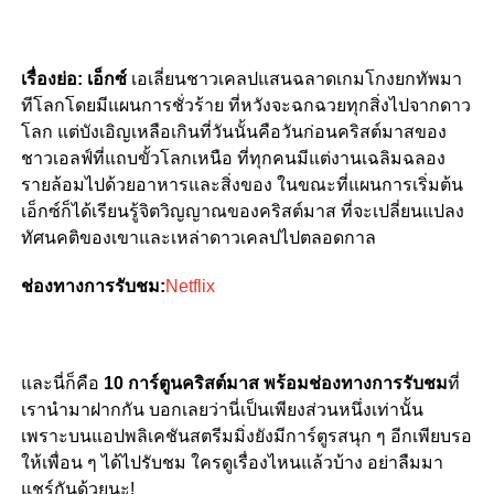
เรื่องย่อ: เอ็กซ์
เอเลี่ยนชาวเคลปแสนฉลาดเกมโกงยกทัพมา
ทีโลกโดยมีแผนการชั่วร้าย ที่หวังจะฉกฉวยทุกสิ่งไปจากดาว
โลก แต่บังเอิญเหลือเกินที่วันนั้นคือวันก่อนคริสต์มาสของ
ชาวเอลฟ์ที่แถบขั้วโลกเหนือ ที่ทุกคนมีแต่งานเฉลิมฉลอง
รายล้อมไปด้วยอาหารและสิ่งของ ในขณะที่แผนการเริ่มต้น
เอ็กซ์ก็ได้เรียนรู้จิตวิญญาณของคริสต์มาส ที่จะเปลี่ยนแปลง
ทัศนคติของเขาและเหล่าดาวเคลปไปตลอดกาล
ช่องทางการรับชม:
Netflix
และนี่ก็คือ
10 การ์ตูนคริสต์มาส พร้อมช่องทางการรับชม
ที่
เรานำมาฝากกัน บอกเลยว่านี่เป็นเพียงส่วนหนึ่งเท่านั้น
เพราะบนแอปพลิเคชันสตรีมมิ่งยังมีการ์ตูรสนุก ๆ อีกเพียบรอ
ให้เพื่อน ๆ ได้ไปรับชม ใครดูเรื่องไหนแล้วบ้าง อย่าลืมมา
แชร์กันด้วยนะ!