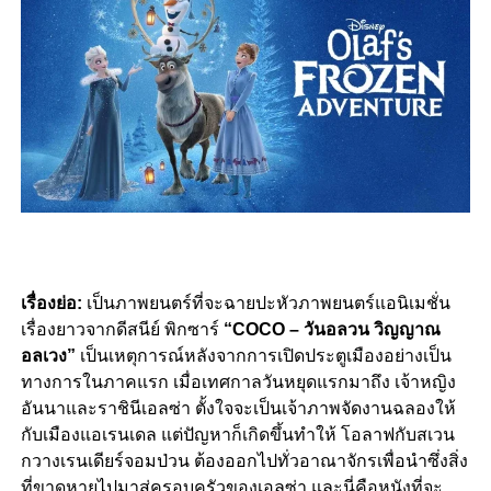
เรื่องย่อ:
เป็นภาพยนตร์ที่จะฉายปะหัวภาพยนตร์แอนิเมชั่น
เรื่องยาวจากดีสนีย์ พิกซาร์
“COCO – วันอลวน วิญญาณ
อลเวง”
เป็นเหตุการณ์หลังจากการเปิดประตูเมืองอย่างเป็น
ทางการในภาคแรก เมื่อเทศกาลวันหยุดแรกมาถึง เจ้าหญิง
อันนาและราชินีเอลซ่า ตั้งใจจะเป็นเจ้าภาพจัดงานฉลองให้
กับเมืองแอเรนเดล แต่ปัญหาก็เกิดขึ้นทำให้ โอลาฟกับสเวน
กวางเรนเดียร์จอมป่วน ต้องออกไปทั่วอาณาจักรเพื่อนำซึ่งสิ่ง
ที่ขาดหายไปมาสู่ครอบครัวของเอลซ่า และนี่คือหนังที่จะ