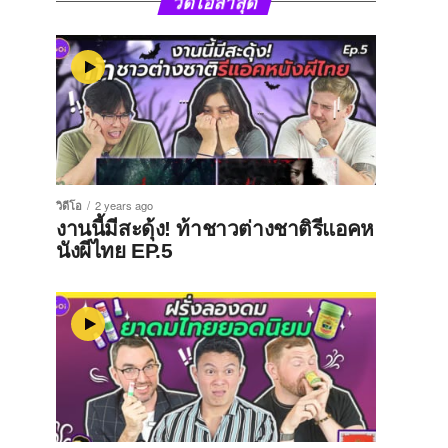
วิดีโอล่าสุด
วิดีโอ
2 years ago
งานนี้มีสะดุ้ง! ท้าชาวต่างชาติรีแอคห
นังผีไทย EP.5