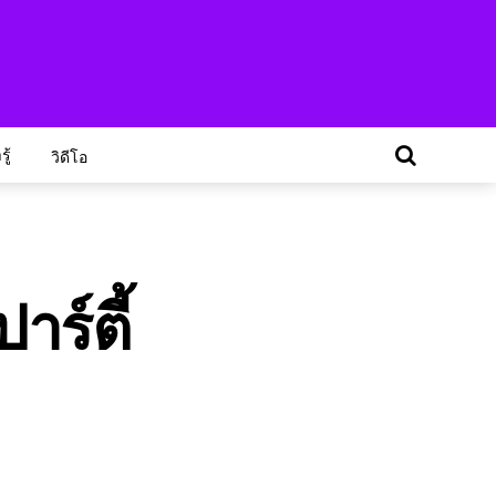
ู้
วิดีโอ
าร์ตี้