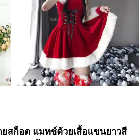
ายสก็อต แมทช์ด้วยเสื้อแขนยาวสี