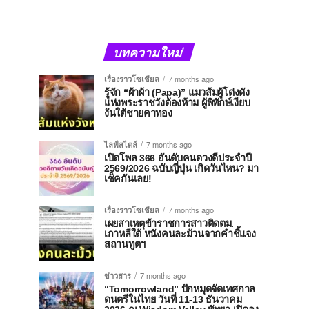
บทความใหม่
เรื่องราวโซเชียล
7 months ago
รู้จัก “ผ้าผ้า (Papa)” แมวส้มผู้โด่งดัง
แห่งพระราชวังต้องห้าม ผู้พิทักษ์เงียบ
งันใต้ชายคาทอง
ไลฟ์สไตล์
7 months ago
เปิดโพล 366 อันดับคนดวงดีประจำปี
2569/2026 ฉบับญี่ปุ่น เกิดวันไหน? มา
เช็คกันเลย!
เรื่องราวโซเชียล
7 months ago
เผยสาเหตุข้าราชการสาวติดตม.
เกาหลีใต้ หนังคนละม้วนจากคำชี้แจง
สถานทูตฯ
ข่าวสาร
7 months ago
“Tomorrowland” ปักหมุดจัดเทศกาล
ดนตรีในไทย วันที่ 11-13 ธันวาคม