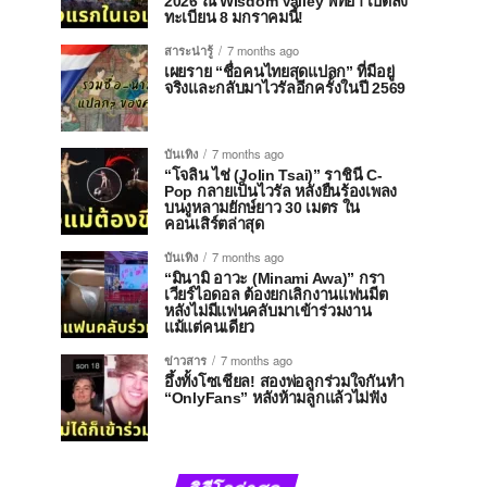
2026 ณ Wisdom Valley พัทยา เปิดลง
ทะเบียน 8 มกราคมนี้!
สาระน่ารู้
7 months ago
เผยราย “ชื่อคนไทยสุดแปลก” ที่มีอยู่
จริงและกลับมาไวรัลอีกครั้งในปี 2569
บันเทิง
7 months ago
“โจลิน ไช่ (Jolin Tsai)” ราชินี C-
Pop กลายเป็นไวรัล หลังยืนร้องเพลง
บนงูหลามยักษ์ยาว 30 เมตร ใน
คอนเสิร์ตล่าสุด
บันเทิง
7 months ago
“มินามิ อาวะ (Minami Awa)” กรา
เวียร์ไอดอล ต้องยกเลิกงานแฟนมีต
หลังไม่มีแฟนคลับมาเข้าร่วมงาน
แม้แต่คนเดียว
ข่าวสาร
7 months ago
อึ้งทั้งโซเชียล! สองพ่อลูกร่วมใจกันทำ
“OnlyFans” หลังห้ามลูกแล้วไม่ฟัง