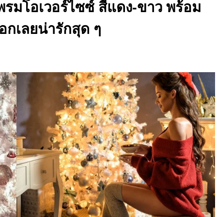
มพรมโอเวอร์ไซซ์ สีแดง-ขาว พร้อม
บอกเลยน่ารักสุด ๆ