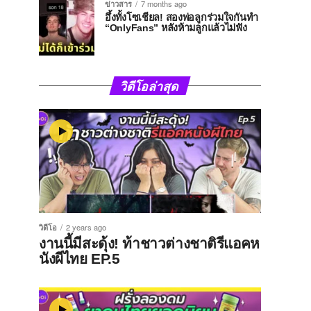
ข่าวสาร
7 months ago
อึ้งทั้งโซเชียล! สองพ่อลูกร่วมใจกันทำ
“OnlyFans” หลังห้ามลูกแล้วไม่ฟัง
วิดีโอล่าสุด
วิดีโอ
2 years ago
งานนี้มีสะดุ้ง! ท้าชาวต่างชาติรีแอคห
นังผีไทย EP.5