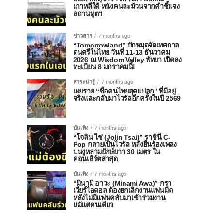
เกาหลีใต้ หนังคนละม้วนจากคำชี้แจง
สถานทูตฯ
ข่าวสาร
7 months ago
“Tomorrowland” ปักหมุดจัดเทศกาล
ดนตรีในไทย วันที่ 11-13 ธันวาคม
2026 ณ Wisdom Valley พัทยา เปิดลง
ทะเบียน 8 มกราคมนี้!
สาระน่ารู้
7 months ago
เผยราย “ชื่อคนไทยสุดแปลก” ที่มีอยู่
จริงและกลับมาไวรัลอีกครั้งในปี 2569
บันเทิง
7 months ago
“โจลิน ไช่ (Jolin Tsai)” ราชินี C-
Pop กลายเป็นไวรัล หลังยืนร้องเพลง
บนงูหลามยักษ์ยาว 30 เมตร ใน
คอนเสิร์ตล่าสุด
บันเทิง
7 months ago
“มินามิ อาวะ (Minami Awa)” กรา
เวียร์ไอดอล ต้องยกเลิกงานแฟนมีต
หลังไม่มีแฟนคลับมาเข้าร่วมงาน
แม้แต่คนเดียว