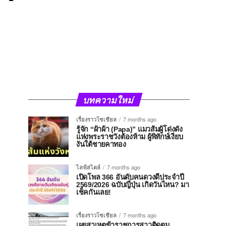
บทความใหม่
เรื่องราวโซเชียล
7 months ago
รู้จัก “ผ้าผ้า (Papa)” แมวส้มผู้โด่งดัง
แห่งพระราชวังต้องห้าม ผู้พิทักษ์เงียบ
งันใต้ชายคาทอง
ไลฟ์สไตล์
7 months ago
เปิดโพล 366 อันดับคนดวงดีประจำปี
2569/2026 ฉบับญี่ปุ่น เกิดวันไหน? มา
เช็คกันเลย!
เรื่องราวโซเชียล
7 months ago
เผยสาเหตุข้าราชการสาวติดตม.