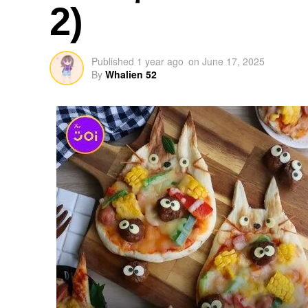
2)
Published
1 year ago
on
June 17, 2025
By
Whalien 52