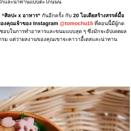
งน่ารักและน่าทานแบบตะโกนนน
พ
“ศิลปะ x อาหาร”
กันอีกครั้ง กับ
20 ไอเดียสร้างสรรค์มื้อ
ของคุณเจ้าของ
Instagram
@tomochu15
ที่ตอนนี้มีผู้กด
ื่นชอบในการทำอาหารและขนมแบบสุด ๆ ซึ่งมักจะอัปเดตผล
าแกรม แต่ว่าผลงานของคุณเขาจะคาวาอี้เดสและน่าทาน