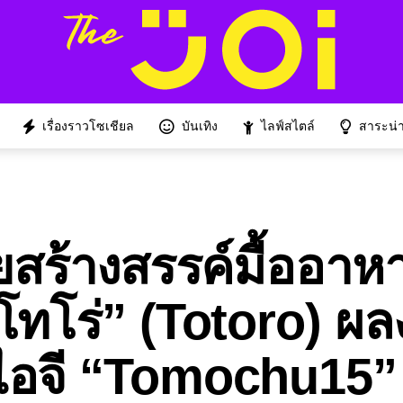
เรื่องราวโซเชียล
บันเทิง
ไลฟ์สไตล์
สาระน่าร
ยสร้างสรรค์มื้ออาห
ทโทโร่” (Totoro) ผ
ไอจี “Tomochu15”