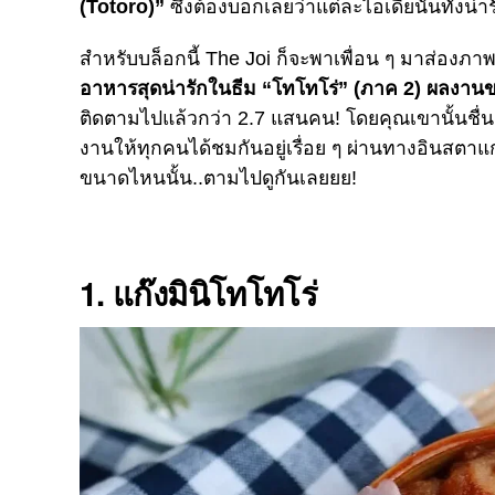
(Totoro)
”
ซึ่งต้องบอกเลยว่าแต่ละไอเดียนั้นทั้
สำหรับบล็อกนี้ The Joi ก็จะพาเพื่อน ๆ มาส่องภา
อาหารสุดน่ารักในธีม “โทโทโร่” (ภาค 2) ผลงาน
ติดตามไปแล้วกว่า 2.7 แสนคน! โดยคุณเขานั้นช
งานให้ทุกคนได้ชมกันอยู่เรื่อย ๆ ผ่านทางอินสต
ขนาดไหนนั้น..ตามไปดูกันเลยยย!
1. แก๊งมินิโทโทโร่