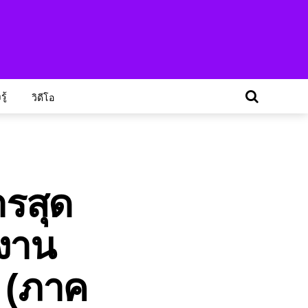
ู้
วิดีโอ
ารสุด
ลงาน
 (ภาค