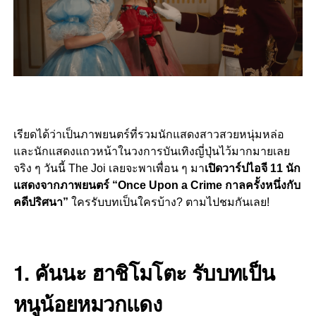
เรียดได้ว่าเป็นภาพยนตร์ที่รวมนักแสดงสาวสวยหนุ่มหล่อ
และนักแสดงแถวหน้าในวงการบันเทิงญี่ปุ่นไว้มากมายเลย
จริง ๆ วันนี้ The Joi เลยจะพาเพื่อน ๆ มา
เปิดวาร์ปไอจี
11 นัก
แสดงจากภาพยนตร์ “Once Upon a Crime กาลครั้งหนึ่งกับ
คดีปริศนา”
ใครรับบทเป็นใครบ้าง? ตามไปชมกันเลย!
1. คันนะ
ฮาชิโมโตะ
รับบทเป็น
หนูน้อยหมวกแดง