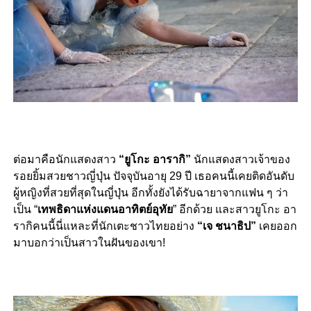
ต่อมาคือนักแสดงสาว
“ยูโกะ อารากิ”
นักแสดงสาวเจ้าของ
รอยยิ้มสวยชาวญี่ปุ่น ปัจจุบันอายุ 29 ปี เธอคนนี้เคยติดอันดับ
ผู้หญิงที่สวยที่สุดในญี่ปุ่น อีกทั้งยังได้รับฉายาจากแฟน ๆ ว่า
เป็น “
เทพธิดาแห่งแดนอาทิตย์อุทัย
” อีกด้วย และสาวยูโกะ อา
รากิคนนี้นี่แหละที่นักเตะชาวไทยอย่าง
“เจ ชนาธิป”
เคยออก
มาบอกว่าเป็นสาวในฝันของเขา!