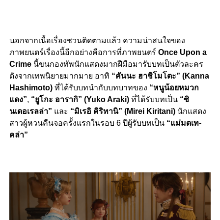
นอกจากเนื้อเรื่องชวนติดตามแล้ว ความน่าสนใจของ
ภาพยนตร์เรื่องนี้อีกอย่างคือการที่ภาพยนตร์
Once Upon a
Crime
นี้ขนกองทัพนักแสดงมากฝีมือมารับบทเป็นตัวละคร
ดังจากเทพนิยายมากมาย อาทิ
“คันนะ ฮาชิโมโตะ” (Kanna
Hashimoto)
ที่ได้รับบทนำกับบทบาทของ
“หนูน้อยหมวก
แดง”
,
“ยูโกะ อารากิ” (Yuko Araki)
ที่ได้รับบทเป็น
“ซิ
นเดอเรลล่า”
และ
“มิเรอิ คิริทานิ” (Mirei Kiritani)
นักแสดง
สาวผู้หวนคืนจอครั้งแรกในรอบ 6 ปีผู้รับบทเป็น
“แม่มดเท-
คล่า”