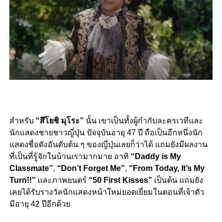
สำหรับ
“สึโยชิ มุโระ”
นั้น เขาเป็นทั้งผู้กำกับละครเวทีและ
นักแสดงชายชาวญี่ปุ่น ปัจจุบันอายุ 47 ปี ถือเป็นอีกหนึ่งนัก
แสดงชื่อดังอันดับต้น ๆ ของญี่ปุ่นเลยก็ว่าได้ แถมยังมีผลงาน
ที่เป็นที่รู้จักในบ้านเรามากมาย อาทิ
“Daddy is My
Classmate”
,
“Don’t Forget Me”
,
“From Today, It’s My
Turn!!”
และภาพยนตร์
“50 First Kisses”
เป็นต้น แถมยัง
เคยได้รับรางวัลนักแสดงหน้าใหม่ยอดเยี่ยมในตอนที่เจ้าตัว
มีอายุ 42 ปีอีกด้วย