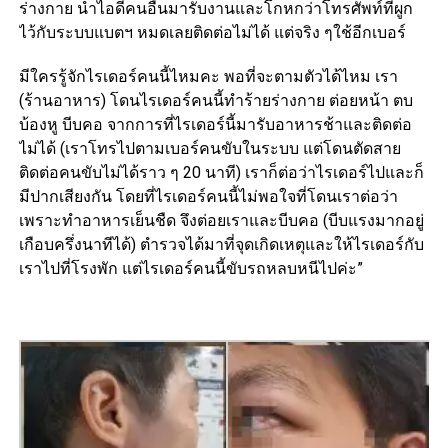
ร่างกาย นำไอดีคนอื่นมารับงานและโกหกว่าโทรศัพท์ที่ผูก
ไว้กับระบบแบตฯ หมดเลยติดต่อไม่ได้ แต่จริง ๆใช้อีกเบอร์
มีใครรู้จักไรเดอร์คนนี้ไหมคะ พอที่จะตามตัวได้ไหม เรา
(ร้านอาหาร) โดนไรเดอร์คนนี้ทำร้ายร่างกาย ต่อยหน้า ตบ
บ้องหู บีบคอ จากการที่ไรเดอร์นี้มารับอาหารช้าและติดต่อ
ไม่ได้ (เราโทรไปตามเบอร์คนขับในระบบ แต่โดนตัดสาย
ติดต่อคนขับไม่ได้ราว ๆ 20 นาที) เราก็ต่อว่าไรเดอร์ไปและก็
มีปากเสียงกัน โดยที่ไรเดอร์คนนี้ไม่พอใจที่โดนเราต่อว่า
เพราะทำอาหารเย็นชืด จึงต่อยเราและบีบคอ (บีบแรงมากอยู่
เกือบครึ่งนาทีได้) ตำรวจได้มาที่จุดเกิดเหตุและให้ไรเดอร์กับ
เราไปที่โรงพัก แต่ไรเดอร์คนนี้ขับรถหลบหนีไปค่ะ”