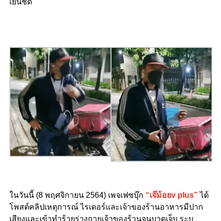
เย็นชืด
ในวันนี้ (8 พฤศจิกายน 2564) เพจเฟซบุ๊ก
“เจ๊ม้อยv plus”
ได้
โพสต์คลิปเหตุการณ์ ไรเดอร์และเจ้าของร้านอาหารมีปาก
เสียงและเข้าทำร้ายร่างกายเจ้าของร้านจนบาดเจ็บ ระบุ