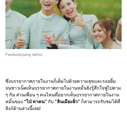
Facebook/paing takhon
ซึ่งบรรยากาศภายในงานก็เต็มไปด้วยความสุขและรอยยิ้ม
จนชาวเน็ตเห็นบรรยากาศภายในงานหมั้นยังรู้สึกใจฟูไปตาม
ๆ กัน ส่วนเพื่อน ๆ คนไหนที่อยากเห็นบรรยากาศภายในงาน
หมั้นของ
“ไป่ ทาคน”
กับ
“ลินเมียะผิ่ว”
ก็สามารถรับชมได้ที่
ลิงก์ด้านล่างนี้เลย!