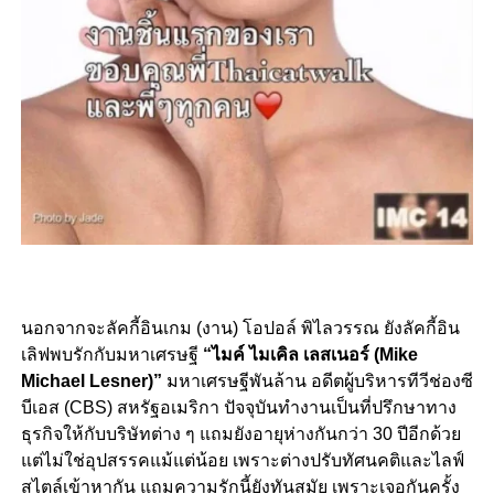
นอกจากจะลัคกี้อินเกม (งาน) โอปอล์ พิไลวรรณ ยังลัคกี้อิน
เลิฟพบรักกับมหาเศรษฐี
“ไมค์ ไมเคิล เลสเนอร์ (Mike
Michael Lesner)”
มหาเศรษฐีพันล้าน อดีตผู้บริหารทีวีช่องซี
บีเอส (CBS) สหรัฐอเมริกา ปัจจุบันทำงานเป็นที่ปรึกษาทาง
ธุรกิจให้กับบริษัทต่าง ๆ แถมยังอายุห่างกันกว่า 30 ปีอีกด้วย
แต่ไม่ใช่อุปสรรคแม้แต่น้อย เพราะต่างปรับทัศนคติและไลฟ์
สไตล์เข้าหากัน แถมความรักนี้ยังทันสมัย เพราะเจอกันครั้ง