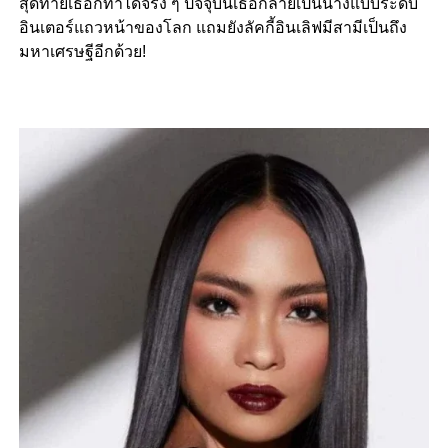
สุดท้ายเธอก็ทำได้จริง ๆ ปัจจุบันเธอกลายเป็นนางแบบระดับ
อินเตอร์แถวหน้าของโลก แถมยังลัคกี้อินเลิฟมีสามีเป็นถึง
มหาเศรษฐีอีกด้วย!