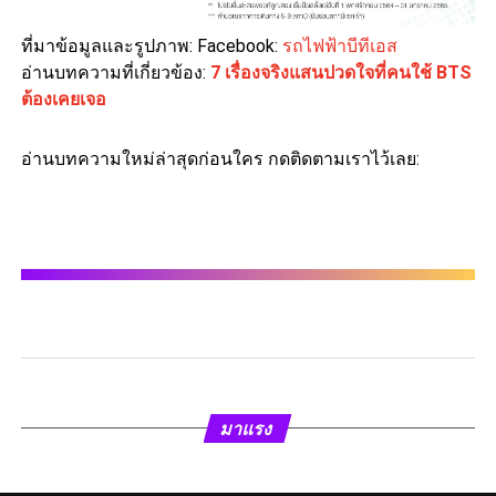
ที่มาข้อมูลและรูปภาพ: Facebook:
รถไฟฟ้าบีทีเอส
อ่านบทความที่เกี่ยวข้อง:
7 เรื่องจริงแสนปวดใจที่คนใช้ BTS
ต้องเคยเจอ
อ่านบทความใหม่ล่าสุดก่อนใคร กดติดตามเราไว้เลย:
มาแรง