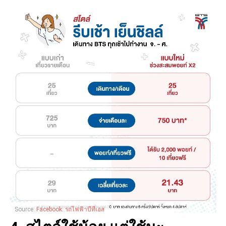
Source:
Facebook: รถไฟฟ้าบีทีเอส