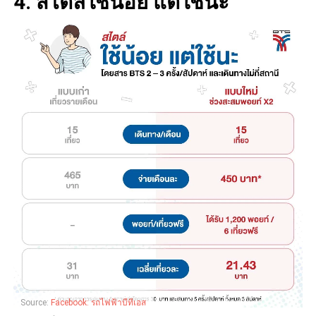
4. สไตล์ใช้น้อย แต่ใช้นะ
Source:
Facebook: รถไฟฟ้าบีทีเอส