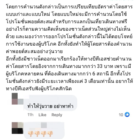
โดยการคำนวนดังกล่าวเป็นการเปรียบเทียบอัตราค่าโดยสาร
แบบเก่าและแบบใหม่ โดยแบบใหม่จะมีการคำนวนโดยใช้
โปรโมชั่นพอยต์สะสมสำหรับการแลกเป็นเที่ยวเดินทางฟรี
อย่างไรก็ตามความคิดเห็นของชาวเน็ตส่วนใหญ่ต่างไม่เห็น
ด้วย และมองว่าการออกโปรโมชั่นดังกล่าวนี้ไม่ได้ตอบโจทย์
การใช้งานของผู้บริโภค อีกทั้งยังทำให้ผู้โดยสารต้องคำนวน
ค่าพอยต์สะสมอย่างวุ่นวาย
อีกทั้งยังมีชาวเน็ตออกมาเรียกร้องให้ทางบีทีเอสช่วยคำนวน
ค่าโดยสารโดยอิงจากการเดินทางมากกว่า 33 บาท เพราะมี
ผู้บริโภคหลายคน ที่ต้องเดินทางมากกว่า 6 สถานี อีกทั้งโปร
โมชั่นดังกล่าวยังมีระยะเวลาเพียงแค่ 3 เดือนเท่านั้น อยากให้
ทางบีทีเอสรับฟังผู้บริโภคสักนิด