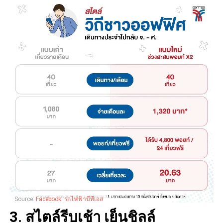
Source:
Facebook: รถไฟฟ้าบีทีเอส
3. สไตล์รีบเช้า เย็นชิลล์