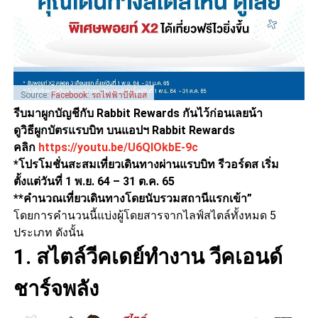
Source:
Facebook: รถไฟฟ้าบีทีเอส
รีบมาผูกบัญชีกับ Rabbit Rewards กันไว้ก่อนเลยน้า
ดูวิธีผูกบัตรแรบบิท บนแอปฯ Rabbit Rewards
คลิก
https://youtu.be/U6QlOkbE-9c
*โปรโมชั่นสะสมเที่ยวเดินทางผ่านแรบบิท รีวอร์ดส เริ่ม
ตั้งแต่วันที่ 1 พ.ย. 64 – 31 ต.ค. 65
**คำนวณเที่ยวเดินทางโดยนับรวมสถานีแรกเข้า”
โดยการคำนวนนี้แบ่งผู้โดยสารจากไลฟ์สไตล์ทั้งหมด 5
ประเภท ดังนั้น
1. สไตล์วีคเดย์ทำงาน วีคเอนด์
ชาร์จพลัง