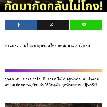
อ่านบทความใหม่ล่าสุดก่อนใคร กดติดตามเราไว้เลย:
รอดซะงั้น! ชายชาวอินเดียรายหนึ่งโดนงูเห่ากัด เลยทำตาม
ความเชื่อของหมู่บ้านว่าให้กัดงูคืน สุดท้ายรอดปาฏิหาริย์!