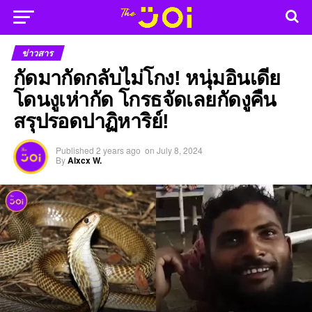
ข่าวสาร
กัดมากัดกลับไม่โกง! หนุ่มอินเดีย
โดนงูเห่ากัด โกรธจัดเลยกัดงูคืน
สรุปรอดปาฏิหาริย์!
Published
2 years ago
on
July 8, 2024
By
Alxcx W.