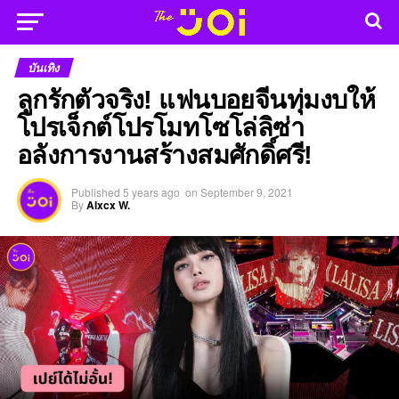
บันเทิง
ลูกรักตัวจริง! แฟนบอยจีนทุ่มงบให้
โปรเจ็กต์โปรโมทโซโล่ลิซ่า
อลังการงานสร้างสมศักดิ์ศรี!
Published
5 years ago
on
September 9, 2021
By
Alxcx W.