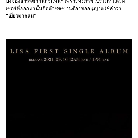
ปังของสาวลิซ่ากันถ้วนหน้า เพราะทั้งภาพโปรโมท และที
เซอร์ที่ออกมานั้นคือต๊าซซซ จนต้องขออนุญาตใช้คำว่า
“เยี่ยวมากแม่”