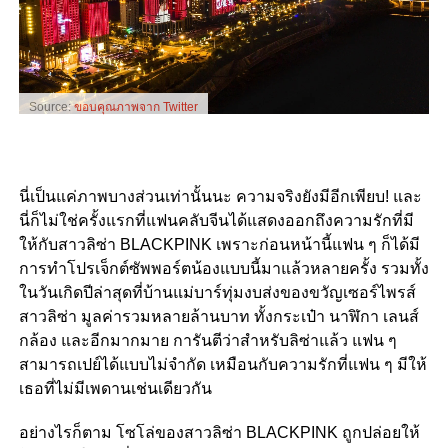
Source:
ขอบคุณภาพจาก Twitter
นี่เป็นแค่ภาพบางส่วนเท่านั้นนะ ความจริงยังมีอีกเพียบ! และ
นี่ก็ไม่ใช่ครั้งแรกที่แฟนคลับจีนได้แสดงออกถึงความรักที่มี
ให้กับสาวลิซ่า BLACKPINK เพราะก่อนหน้านี้แฟน ๆ ก็ได้มี
การทำโปรเจ็กต์ซัพพอร์ตน้องแบบนี้มาแล้วหลายครั้ง รวมทั้ง
ในวันเกิดปีล่าสุดที่บ้านแม่บาร์ทุ่มงบส่งของขวัญเซอร์ไพรส์
สาวลิซ่า มูลค่ารวมหลายล้านบาท ทั้งกระเป๋า นาฬิกา เลนส์
กล้อง และอีกมากมาย การันตีว่าสำหรับลิซ่าแล้ว แฟน ๆ
สามารถเปย์ได้แบบไม่จำกัด เหมือนกับความรักที่แฟน ๆ มีให้
เธอที่ไม่มีเพดานเช่นเดียวกัน
อย่างไรก็ตาม โซโล่ของสาวลิซ่า BLACKPINK ถูกปล่อยให้