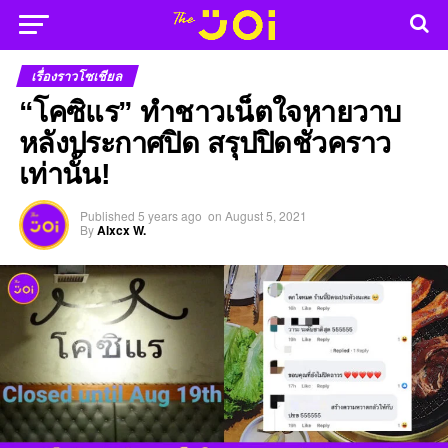
เรื่องราวโซเชียล
“โคซิแร” ทำชาวเน็ตใจหายวาบ
หลังประกาศปิด สรุปปิดชั่วคราว
เท่านั้น!
Published
5 years ago
on
August 5, 2021
By
Alxcx W.