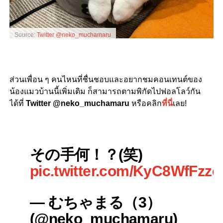
Source:
Twitter @neko_muchamaru
ส่วนเพื่อน ๆ คนไหนที่ชื่นชอบและอยากชมคอนเทนต์ของ
น้องแมวบ้านนี้เพิ่มเติม ก็
สามารถตามพิกัดไปฟอลโลว์กัน
ได้ที่
Twitter @neko_muchamaru
หรือคลิก
ที่นี่
เลย!
その手何！？(笑)
pic.twitter.com/KyC8WfFzze
— むちゃまる（3）
(@neko_muchamaru)