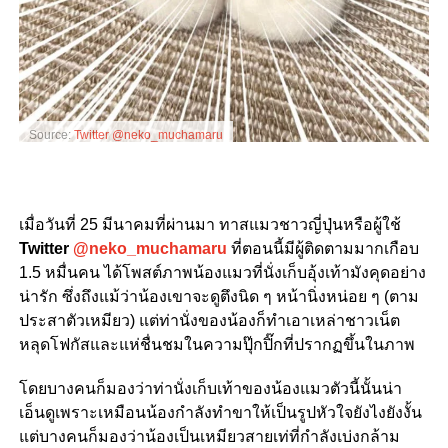
Source:
Twitter @neko_muchamaru
เมื่อวันที่ 25 มีนาคมที่ผ่านมา ทาสแมวชาวญี่ปุ่นหรือผู้ใช้
Twitter
@neko_muchamaru
ที่ตอนนี้มีผู้ติดตามมากเกือบ
1.5 หมื่นคน ได้โพสต์ภาพน้องแมวที่นั่งเก็บอุ้งเท้ามังคุดอย่าง
น่ารัก ซึ่งถึงแม้ว่าน้องเขาจะดูตึงนิด ๆ หน้านิ่งหน่อย ๆ (ตาม
ประสาตัวเหมียว) แต่ท่านั่งของน้องก็ทำเอาเหล่าชาวเน็ต
หลุดโฟกัสและแห่ชื่นชมในความปุ๊กปิ๊กที่ปรากฏขึ้นในภาพ
โดยบางคนก็มองว่าท่านั่งเก็บเท้าของน้องแมวตัวนี้นั้นน่า
เอ็นดูเพราะเหมือนน้องกำลังทำขาให้เป็นรูปหัวใจยังไงยังงั้น
แต่บางคนก็มองว่าน้องเป็นเหมียวสายเท่ที่กำลังเบ่งกล้าม