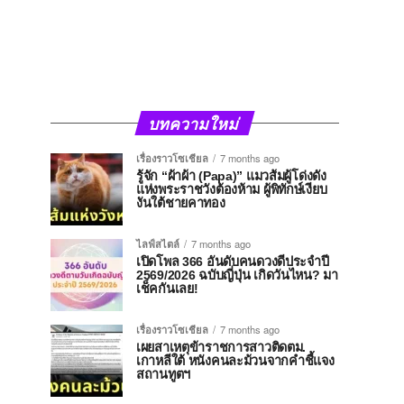
บทความใหม่
เรื่องราวโซเชียล
7 months ago
รู้จัก “ผ้าผ้า (Papa)” แมวส้มผู้โด่งดัง
แห่งพระราชวังต้องห้าม ผู้พิทักษ์เงียบ
งันใต้ชายคาทอง
ไลฟ์สไตล์
7 months ago
เปิดโพล 366 อันดับคนดวงดีประจำปี
2569/2026 ฉบับญี่ปุ่น เกิดวันไหน? มา
เช็คกันเลย!
เรื่องราวโซเชียล
7 months ago
เผยสาเหตุข้าราชการสาวติดตม.
เกาหลีใต้ หนังคนละม้วนจากคำชี้แจง
สถานทูตฯ