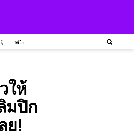
ู้
วิดีโอ
วให้
ิมปิก
ลย!