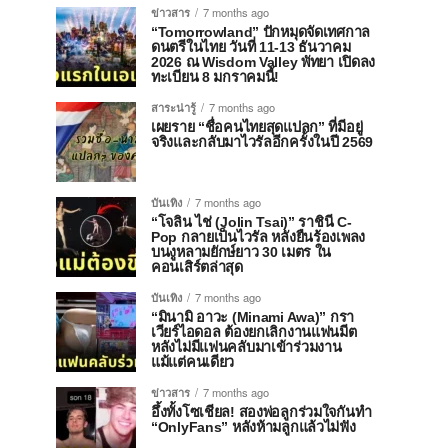
ข่าวสาร
7 months ago
“Tomorrowland” ปักหมุดจัดเทศกาล
ดนตรีในไทย วันที่ 11-13 ธันวาคม
2026 ณ Wisdom Valley พัทยา เปิดลง
ทะเบียน 8 มกราคมนี้!
สาระน่ารู้
7 months ago
เผยราย “ชื่อคนไทยสุดแปลก” ที่มีอยู่
จริงและกลับมาไวรัลอีกครั้งในปี 2569
บันเทิง
7 months ago
“โจลิน ไช่ (Jolin Tsai)” ราชินี C-
Pop กลายเป็นไวรัล หลังยืนร้องเพลง
บนงูหลามยักษ์ยาว 30 เมตร ใน
คอนเสิร์ตล่าสุด
บันเทิง
7 months ago
“มินามิ อาวะ (Minami Awa)” กรา
เวียร์ไอดอล ต้องยกเลิกงานแฟนมีต
หลังไม่มีแฟนคลับมาเข้าร่วมงาน
แม้แต่คนเดียว
ข่าวสาร
7 months ago
อึ้งทั้งโซเชียล! สองพ่อลูกร่วมใจกันทำ
“OnlyFans” หลังห้ามลูกแล้วไม่ฟัง