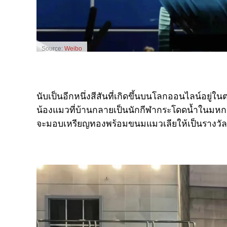
Source:
Weibo
นับเป็นอีกหนึ่งสีสันที่เกิดขึ้นบนโลกออนไลน์อยู่
น้องแมวที่บ้านกลายเป็นนักกีฬากระโดดน้ำในมหกรร
จะมอบเหรียญทองพร้อมขนมแมวเลียให้เป็นรางวัลเ