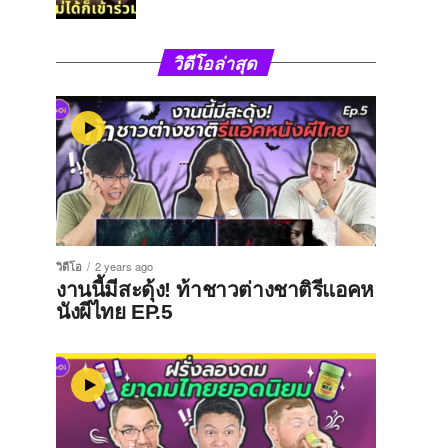
วิดีโอล่าสุด
วิดีโอ
2 years ago
งานนี้มีสะดุ้ง! ท้าชาวต่างชาติรีแอคห
นังผีไทย EP.5