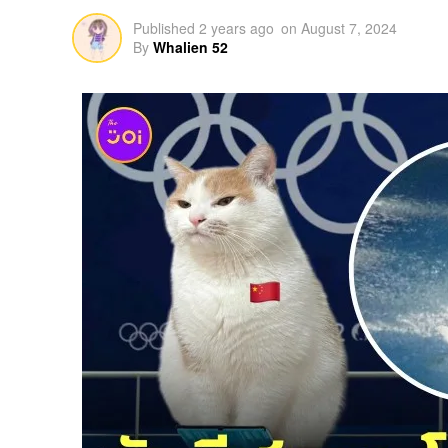
Published
2 years ago
on
August 7, 2024
By
Whalien 52