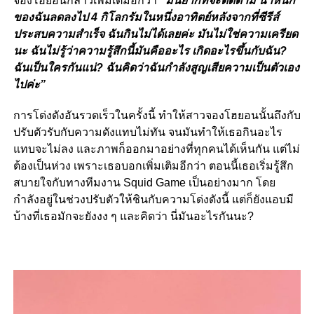
จองโฮยอนกล่าวเพิ่มเติมอีกว่า
“มันยากที่จะติดตาม น้ำหนัก
ของฉันลดลงไป 4 กิโลกรัมในหนึ่งอาทิตย์หลังจากที่ซีรีส์
ประสบความสำเร็จ ฉันกินไม่ได้เลยค่ะ มันไม่ใช่ความเครียด
นะ ฉันไม่รู้ว่าความรู้สึกนี้มันคืออะไร เกิดอะไรขึ้นกับฉัน?
ฉันเป็นใครกันแน่? ฉันคิดว่าฉันกำลังสูญเสียความเป็นตัวเอง
ไปค่ะ”
การโด่งดังอันรวดเร็วในครั้งนี้ ทำให้สาวจองโฮยอนนั้นถึงกับ
ปรับตัวรับกับความดังแทบไม่ทัน จนมันทำให้เธอกินอะไร
แทบจะไม่ลง และภาพก็ออกมาอย่างที่ทุกคนได้เห็นกัน แต่ไม่
ต้องเป็นห่วง เพราะเธอบอกเพิ่มเติมอีกว่า ตอนนี้เธอเริ่มรู้สึก
สบายใจกับทางทีมงาน Squid Game เป็นอย่างมาก โดย
กำลังอยู่ในช่วงปรับตัวให้ชินกับความโด่งดังนี้ แต่ก็ยังแอบมี
บ้างที่เธอมักจะยังงง ๆ และคิดว่า นี่มันอะไรกันนะ?