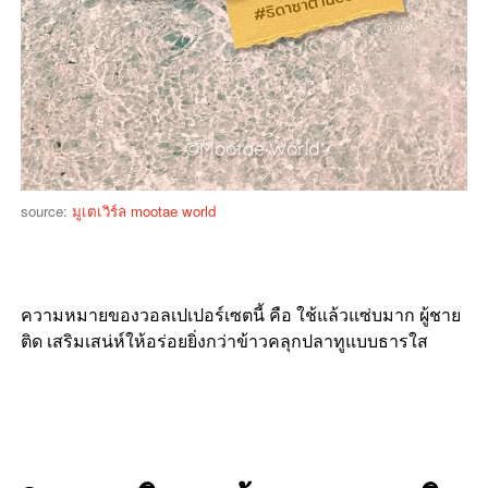
source:
มูเตเวิร์ล mootae world
ความหมายของวอลเปเปอร์เซตนี้ คือ ใช้แล้วแซ่บมาก ผู้ชาย
ติด เสริมเสน่ห์ให้อร่อยยิ่งกว่าข้าวคลุกปลาทูแบบธารใส