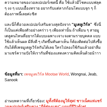
ความหมายของวอลเปเปอร์เซตนี้ คือ ใช้แล้วมีโชคแบบฟลุค
ๆ งง ๆ แบบเอื้องทราย อยากรับแต่ลาภก้อนโตแบบจุก ๆ ก็
ต้องภาพนี้เลยค่ะซิส
และนี่ก็คือวอลเปเปอร์เสริมดวงสุดปังจาก
“มูเตลูเวิร์ล”
ซึ่งนี่
ก็เป็นแค่เพียงตัวอย่างคร่าว ๆ เพียงเท่านั้น ถ้าเพื่อน ๆ สายมู
เตลูคนไหนที่อยากได้แบบเฉพาะเจาะจงตามรายบุคคล แบบ
ใช้แล้วเห็นผล มีสิ่งดี ๆ เกิดขึ้นทันตาเห็น ก็ต้องติดต่อไปสั่งซื้อ
กันได้ที่เพจมูเตลูเวิร์ลกันได้เลย ใครไปลองใช้กันแล้วอย่าลืม
มาแชร์ความปังให้เรากันที่ช่องแสดงความคิดเห็นด้วยน้าาา
ข้อมูลที่มา:
เพจมูเตเวิร์ล Mootae World
, Wongnai, Jeab,
Sanook
อ่านบทความที่เกี่ยวข้อง
:
มูทั้งทีต้องมูให้สุด! ชาวเน็ตแห่แชร์
วอลเปเปอร์เสริมดวง “กีย์ส่องแสง” แถมมีรีวิวด้วย!