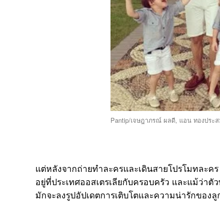
Pantip/เจษฎาภรณ์ ผลดี, แอน ทองประสม
แต่หลังจากถ่ายทำละครและเดินสายโปรโมทละคร
อยู่ที่ประเทศออสเตรเลียกับครอบครัว และแม้ว่าต
มักจะลงรูปอัปเดตการเติบโตและความน่ารักของลูก 