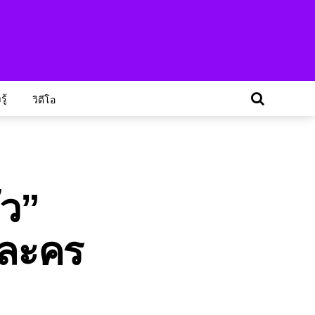
ู้
วิดีโอ
ัว”
นละคร