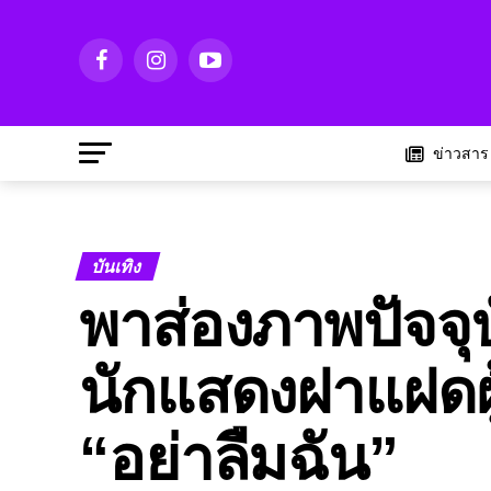
ข่าวสาร
บันเทิง
พาส่องภาพปัจจุ
นักแสดงฝาแฝดผู
“อย่าลืมฉัน”