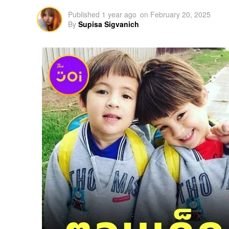
Published
1 year ago
on
February 20, 2025
By
Supisa Sigvanich