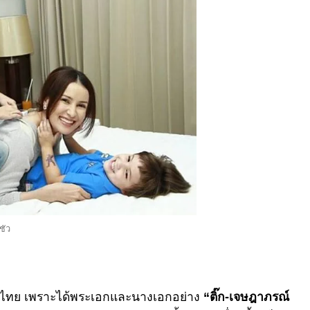
ชัว
าวไทย เพราะได้พระเอกและนางเอกอย่าง
“ติ๊ก-เจษฎาภรณ์