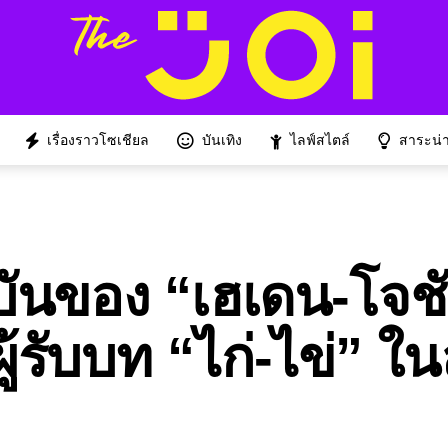
เรื่องราวโซเชียล
บันเทิง
ไลฟ์สไตล์
สาระน่าร
บันของ “เฮเดน-โจช
้รับบท “ไก่-ไข่” ใ