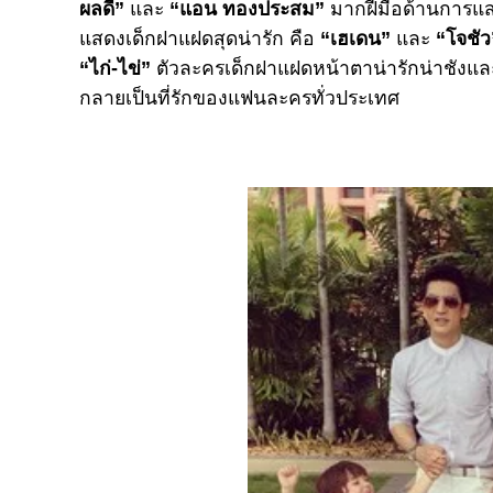
ผลดี”
และ
“แอน ทองประสม”
มากฝีมือด้านการแสด
แสดงเด็กฝาแฝดสุดน่ารัก คือ
“เฮเดน”
และ
“โจชัว
“ไก่-ไข่”
ตัวละครเด็กฝาแฝดหน้าตาน่ารักน่าชังและยั
กลายเป็นที่รักของแฟนละครทั่วประเทศ