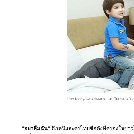
Line today/แอน ทองประสม กับเฮเดน-โจ
“อย่าลืมฉัน”
อีกหนึ่งละครไทยชื่อดังที่ครองใจช