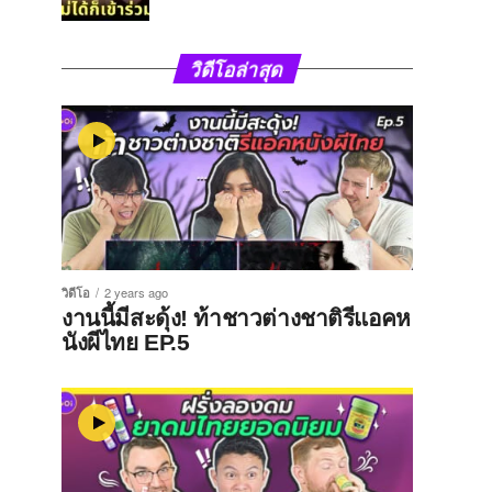
วิดีโอล่าสุด
วิดีโอ
2 years ago
งานนี้มีสะดุ้ง! ท้าชาวต่างชาติรีแอคห
นังผีไทย EP.5