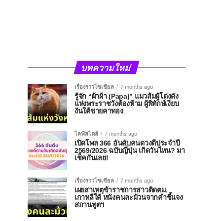
บทความใหม่
เรื่องราวโซเชียล
7 months ago
รู้จัก “ผ้าผ้า (Papa)” แมวส้มผู้โด่งดัง
แห่งพระราชวังต้องห้าม ผู้พิทักษ์เงียบ
งันใต้ชายคาทอง
ไลฟ์สไตล์
7 months ago
เปิดโพล 366 อันดับคนดวงดีประจำปี
2569/2026 ฉบับญี่ปุ่น เกิดวันไหน? มา
เช็คกันเลย!
เรื่องราวโซเชียล
7 months ago
เผยสาเหตุข้าราชการสาวติดตม.
เกาหลีใต้ หนังคนละม้วนจากคำชี้แจง
สถานทูตฯ