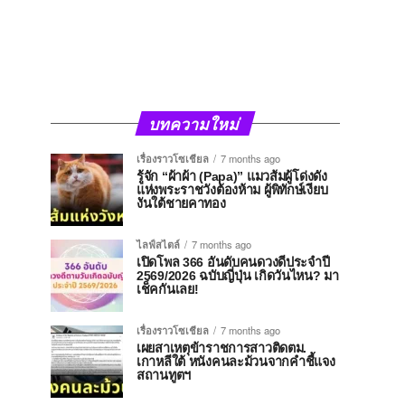
บทความใหม่
เรื่องราวโซเชียล
7 months ago
รู้จัก “ผ้าผ้า (Papa)” แมวส้มผู้โด่งดัง
แห่งพระราชวังต้องห้าม ผู้พิทักษ์เงียบ
งันใต้ชายคาทอง
ไลฟ์สไตล์
7 months ago
เปิดโพล 366 อันดับคนดวงดีประจำปี
2569/2026 ฉบับญี่ปุ่น เกิดวันไหน? มา
เช็คกันเลย!
เรื่องราวโซเชียล
7 months ago
เผยสาเหตุข้าราชการสาวติดตม.
เกาหลีใต้ หนังคนละม้วนจากคำชี้แจง
สถานทูตฯ