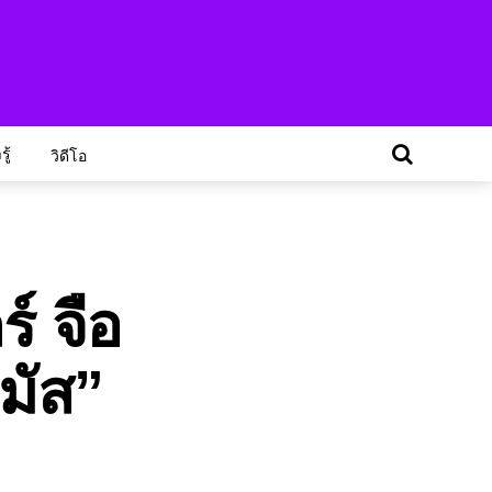
ู้
วิดีโอ
์ จือ
มัส”