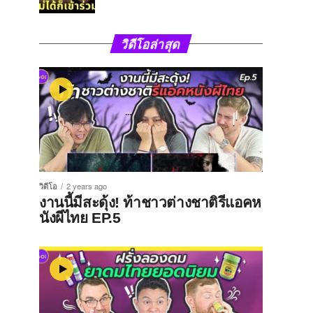
วิดีโอล่าสุด
วิดีโอ
2 years ago
งานนี้มีสะดุ้ง! ท้าชาวต่างชาติรีแอคห
นังผีไทย EP.5