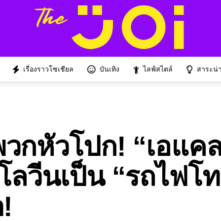
เรื่องราวโซเชียล
บันเทิง
ไลฟ์สไตล์
สาระน่าร
พวกหัวโปก! “เอแคลร
โลวีนเป็น “รถไฟโท
า!