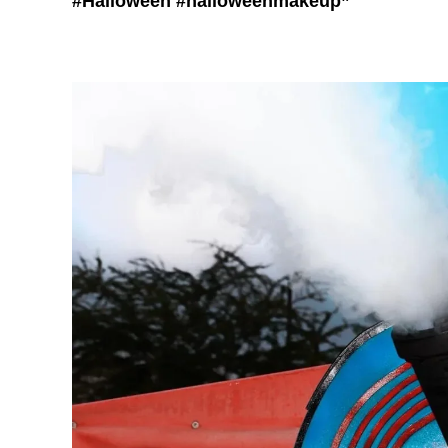
#Halloween
#halloweenmakeup”