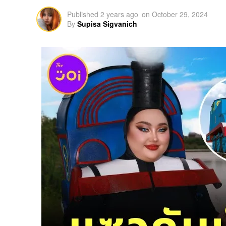
Published
2 years ago
on
October 29, 2024
By
Supisa Sigvanich