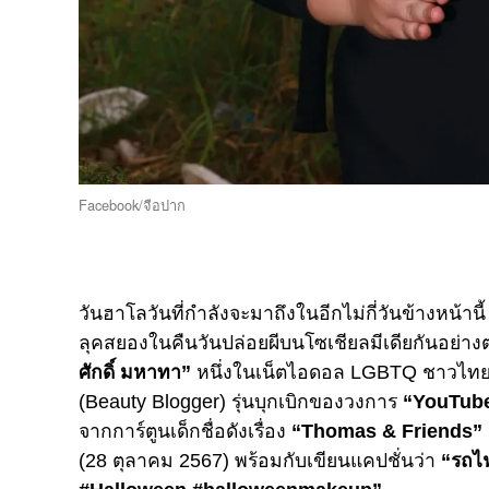
Facebook/จือปาก
วันฮาโลวันที่กำลังจะมาถึงในอีกไม่กี่วันข้างหน
ลุคสยองในคืนวันปล่อยผีบนโซเชียลมีเดียกันอย่างต่
ศักดิ์ มหาทา”
หนึ่งในเน็ตไอดอล LGBTQ ชาวไทยที่โ
(Beauty Blogger) รุ่นบุกเบิกของวงการ
“YouTub
จากการ์ตูนเด็กชื่อดังเรื่อง
“Thomas & Friends”
(28 ตุลาคม 2567) พร้อมกับเขียนแคปชั่นว่า
“รถไฟ