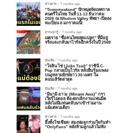
ข่าวสาร
7 months ago
“Tomorrowland” ปักหมุดจัดเทศกาล
ดนตรีในไทย วันที่ 11-13 ธันวาคม
2026 ณ Wisdom Valley พัทยา เปิดลง
ทะเบียน 8 มกราคมนี้!
สาระน่ารู้
7 months ago
เผยราย “ชื่อคนไทยสุดแปลก” ที่มีอยู่
จริงและกลับมาไวรัลอีกครั้งในปี 2569
บันเทิง
7 months ago
“โจลิน ไช่ (Jolin Tsai)” ราชินี C-
Pop กลายเป็นไวรัล หลังยืนร้องเพลง
บนงูหลามยักษ์ยาว 30 เมตร ใน
คอนเสิร์ตล่าสุด
บันเทิง
7 months ago
“มินามิ อาวะ (Minami Awa)” กรา
เวียร์ไอดอล ต้องยกเลิกงานแฟนมีต
หลังไม่มีแฟนคลับมาเข้าร่วมงาน
แม้แต่คนเดียว
ข่าวสาร
7 months ago
อึ้งทั้งโซเชียล! สองพ่อลูกร่วมใจกันทำ
“OnlyFans” หลังห้ามลูกแล้วไม่ฟัง