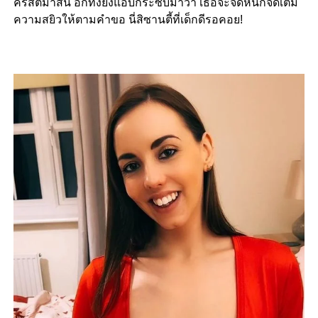
คริสต์มาสนี้ อีกทั้งยังแอบกระซิบมาว่า เธอจะจัดหนักจัดเต็ม
ความสยิวให้ตามคำขอ นี่สิซานตี้ที่เด็กดีรอคอย!