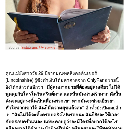
Source:
Instagram: @vistawife
คุณแม่ยังสาววัย 29 ปีจากมณฑลลิงคอล์นเชอร์
(Lincolnshire) ผู้ซึ่งทำเงินได้มหาศาลจาก OnlyFans รายนี้
ยังได้กล่าวต่ออีกว่า
“มีผู้คนมากมายที่ต้องอยู่คนเดียว ไม่ได้
พูดคุยกับใครในวันคริสต์มาส และนั่นมันน่าเศร้ามาก ดังนั้น
ฉันจะอยู่ตรงนั้นเป็นเพื่อนพวกเขา หากมันจะช่วยเยียวยา
หัวใจพวกเขาได้ ฉันก็มีความสุขแล้วล่ะ”
อีกทั้งยังเปิดเผยอีก
ว่า
“ฉันไม่ได้จะทิ้งครอบครัวไปหรอกนะ ฉันก็ยังจะใช้เวลา
กับครอบครัวแหละ แต่จะคอยดูว่าจะมีใครที่อยากได้อะไร
หรืออยากได้คำแนะนำบ้างรึเปล่า หรืออยากจะให้พูดทักทาย