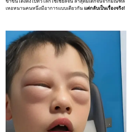
ขำขันโด่งดังไปทั่วโลกโซเชียลจีน ล่าสุดมีเด็กจีนจากมณฑล
เหอหนานคนหนึ่งมีอาการแบบเดียวกัน
แต่กลับเป็นเรื่องจริง!