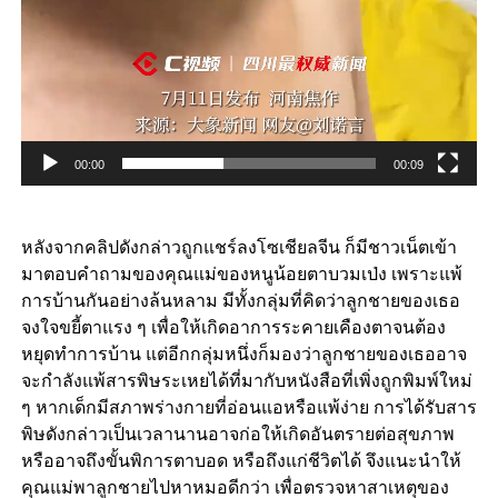
00:00
00:09
หลังจากคลิปดังกล่าวถูกแชร์ลงโซเชียลจีน ก็มีชาวเน็ตเข้า
มาตอบคำถามของคุณแม่ของหนูน้อยตาบวมเป่ง เพราะแพ้
การบ้านกันอย่างล้นหลาม มีทั้งกลุ่มที่คิดว่าลูกชายของเธอ
จงใจขยี้ตาแรง ๆ เพื่อให้เกิดอาการระคายเคืองตาจนต้อง
หยุดทำการบ้าน แต่อีกกลุ่มหนึ่งก็มองว่าลูกชายของเธออาจ
จะกำลังแพ้สารพิษระเหยได้ที่มากับหนังสือที่เพิ่งถูกพิมพ์ใหม่
ๆ หากเด็กมีสภาพร่างกายที่อ่อนแอหรือแพ้ง่าย การได้รับสาร
พิษดังกล่าวเป็นเวลานานอาจก่อให้เกิดอันตรายต่อสุขภาพ
หรืออาจถึงขั้นพิการตาบอด หรือถึงแก่ชีวิตได้ จึงแนะนำให้
คุณแม่พาลูกชายไปหาหมอดีกว่า เพื่อตรวจหาสาเหตุของ