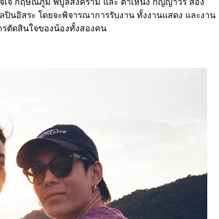
จเจ กฤษณภูมิ พิบูลสงคราม และ ต้าเหนิง กัญญาวีร์ สอง
ศิลปินอิสระ โดยจะพิจารณาการรับงาน ทั้งงานแสดง และงาน
รตัดสินใจของน้องทั้งสองคน