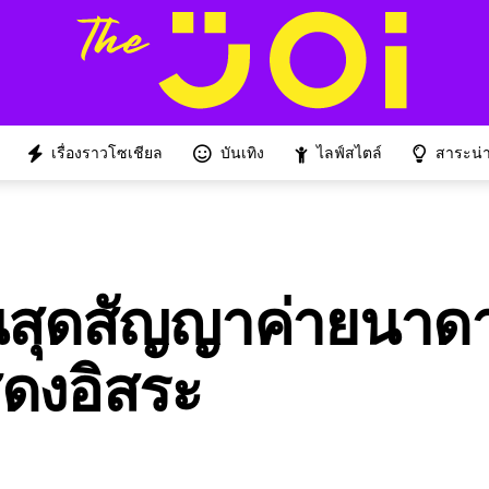
เรื่องราวโซเชียล
บันเทิง
ไลฟ์สไตล์
สาระน่าร
ิ้นสุดสัญญาค่ายนาด
สดงอิสระ