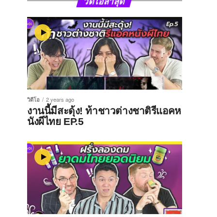
วิดีโอล่าสุด
วิดีโอ
2 years ago
งานนี้มีสะดุ้ง! ท้าชาวต่างชาติรีแอคห
นังผีไทย EP.5