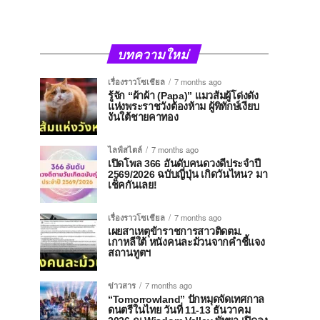
บทความใหม่
เรื่องราวโซเชียล
7 months ago
รู้จัก “ผ้าผ้า (Papa)” แมวส้มผู้โด่งดัง
แห่งพระราชวังต้องห้าม ผู้พิทักษ์เงียบ
งันใต้ชายคาทอง
ไลฟ์สไตล์
7 months ago
เปิดโพล 366 อันดับคนดวงดีประจำปี
2569/2026 ฉบับญี่ปุ่น เกิดวันไหน? มา
เช็คกันเลย!
เรื่องราวโซเชียล
7 months ago
เผยสาเหตุข้าราชการสาวติดตม.
เกาหลีใต้ หนังคนละม้วนจากคำชี้แจง
สถานทูตฯ
ข่าวสาร
7 months ago
“Tomorrowland” ปักหมุดจัดเทศกาล
ดนตรีในไทย วันที่ 11-13 ธันวาคม