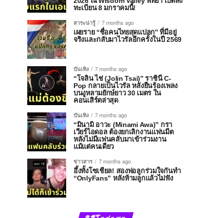
2026 ณ Wisdom Valley พัทยา เปิดลง
ทะเบียน 8 มกราคมนี้!
สาระน่ารู้
7 months ago
เผยราย “ชื่อคนไทยสุดแปลก” ที่มีอยู่
จริงและกลับมาไวรัลอีกครั้งในปี 2569
บันเทิง
7 months ago
“โจลิน ไช่ (Jolin Tsai)” ราชินี C-
Pop กลายเป็นไวรัล หลังยืนร้องเพลง
บนงูหลามยักษ์ยาว 30 เมตร ใน
คอนเสิร์ตล่าสุด
บันเทิง
7 months ago
“มินามิ อาวะ (Minami Awa)” กรา
เวียร์ไอดอล ต้องยกเลิกงานแฟนมีต
หลังไม่มีแฟนคลับมาเข้าร่วมงาน
แม้แต่คนเดียว
ข่าวสาร
7 months ago
อึ้งทั้งโซเชียล! สองพ่อลูกร่วมใจกันทำ
“OnlyFans” หลังห้ามลูกแล้วไม่ฟัง