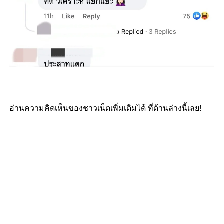
อ่านความคิดเห็นของชาวเน็ตเพิ่มเติมได้ ที่ด้านล่างนี้เลย!