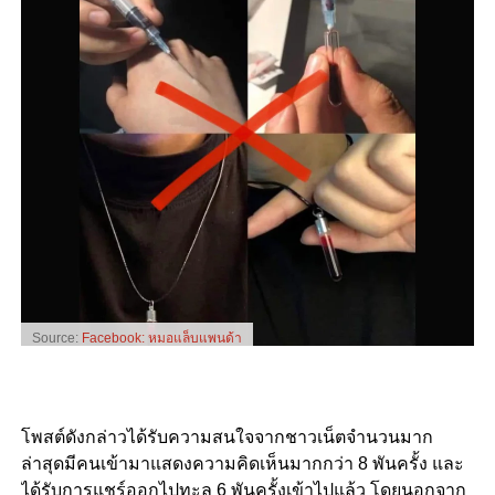
Source:
Facebook: หมอแล็บแพนด้า
โพสต์ดังกล่าวได้รับความสนใจจากชาวเน็ตจำนวนมาก
ล่าสุดมีคนเข้ามาแสดงความคิดเห็นมากกว่า 8 พันครั้ง และ
ได้รับการแชร์ออกไปทะลุ 6 พันครั้งเข้าไปแล้ว โดยนอกจาก