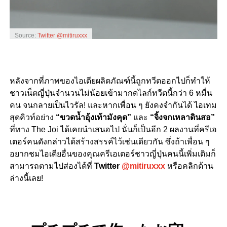
Source:
Twitter @mitiruxxx
หลังจากที่ภาพของไอเดียผลิตภัณฑ์นี้ถูกทวีตออกไปก็ทำให้
ชาวเน็ตญี่ปุ่นจำนวนไม่น้อยเข้ามากดไลก์ทวีตนี้กว่า
6
หมื่น
คน จนกลายเป็นไวรัล
!
และหากเพื่อน ๆ ยังคงจำกันได้ ไอเทม
สุดคิวท์อย่าง
“
ขวดน้ำอุ้งเท้ามังคุด
”
และ
“
จิ้งจกเหลาดินสอ
”
ที่ทาง
The Joi
ได้เคยนำเสนอไป นั่นก็เป็นอีก
2
ผลงานที่ครีเอ
เตอร์คนดังกล่าวได้สร้างสรรค์ไว้เช่นเดียวกัน ซึ่งถ้าเพื่อน ๆ
อยากชมไอเดียอื่นของคุณครีเอเตอร์ชาวญี่ปุ่นคนนี้เพิ่มเติมก็
สามารถตามไปส่องได้ที่
Twitter
@mitiruxxx
หรือคลิกด้าน
ล่างนี้เลย
!